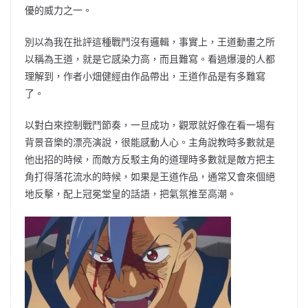
優的威力之一。
別以為我在批評這種戰鬥沒有邏輯，事實上，王道動畫之所
以稱為王道，就是它感染力高，而且難寫。看過爆漫的人都
理解到，作者小畑健經由作品帶出，王道作品是有多難寫
了。
以對白來控制戰鬥節奏，一旦成功，觀眾就好像在看一場有
背景音樂的漂亮演說，很能感動人心。主角說教時多數就是
他出招的時候，而敵方反駁主角的道理時多數就是敵方把主
角打得落花流水的時候，如果是王道作品，通常又會來個絕
地反擊，配上冠冕堂皇的話語，把氣氛推至高潮。