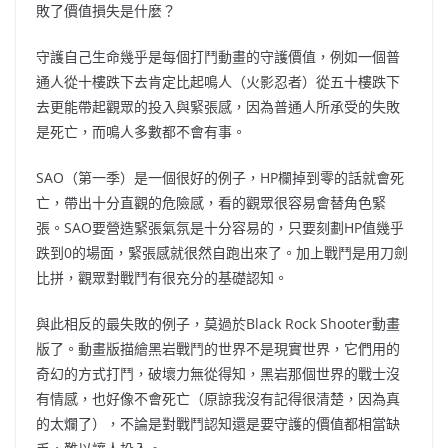
敗了價值損失是什麼？
守護自己生命幾乎是每個打鬥動畫的守護價值，例如一個普
通人從十樓跌下去肯定比起鳴人（火影忍者）從五十樓跌下
去更能帶起觀眾的投入與緊張感，因為普通人所承受的失敗
是死亡，而鳴人多數都不會有事。
SAO（第一季）是一個很好的例子，HP欄掉到零的話就會死
亡，帶出十分直觀的危險感，看的觀眾很容易會替角色緊
張。SAO要營造緊張氣氛是十分容易的，只要刻劃HP值幾乎
跌到0的場面，緊張感就很然自跑出來了。加上戰鬥是用刀劍
比拼，觀眾對戰鬥有很充分的基礎認知。
與此相反的最失敗的例子，莫過於Black Rock Shooter動畫
版了。動畫版描繪黑岩戰鬥的世界不是現實世界，它們用的
奇幻的方式打鬥，破壞力無從得知，黑岩那個世界的戰士沒
有情感，也好像不會死亡（原諒我沒有記得很清楚，因為真
的太爛了），不論是對戰鬥認知還是要守護的價值都相當缺