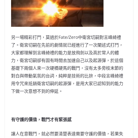
另一場精彩打鬥，莫過於Fate/Zero中衛宮切嗣對言峰綺禮
了。衛宮切嗣在先前的劇情就已經進行了一次闡述式打鬥，
大家都理解到言峰綺禮的能力是放飛劍以及高於常人的體
力，衛宮切嗣卻有固有時間去加速自己以及起源彈，於這個
基礎下兩個人來一次硬橋硬馬的戰鬥，沒有太多旁枝末節的
對白與帶動氣氛的台詞，純粹是技術的比拚，中段言峰綺禮
用令咒來抵銷衛宮切嗣的起源彈，是用大家已認知到的能力
下做一次意想不到的伸延。
有守護的價值，戰鬥才有緊張感
讓人在意戰鬥，就必然要清楚表達需要守護的價值，若果失