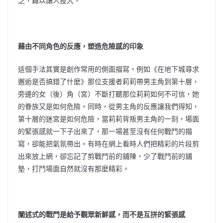
乏，難以讓人投入。
藉由不同角色的反應，塑造危險感的印象
這個手法其實是創作常用的側面描寫，例如《在地下城尋求
邂逅是否搞錯了什麼》那位支援者莉莉帶男主角到第十層，
旁邊的女（後）角（宮）不斷打聽那位莉莉如何不可信，她
的眷族又是如何危險。同時，從男主角的反應讓我們得知，
第十層的迷宮是如何危險，當莉莉背叛男主角的一刻，場面
的緊張感就一下子出來了，那一場甚至沒有任何戰鬥的描
寫，卻能把氣氛帶出。有時在網上看時人們把精彩的片段剪
出來放上網，卻忘記了剪戰鬥前的鋪陳，少了戰鬥前的鋪
墊，打鬥場面自然就沒有那麼精彩。
闡述式的戰鬥是給予觀眾新鮮感，而不是互拼的緊張感