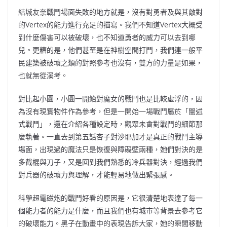
結城友奈戰鬥場面失敗的地方就是，沒有對勇者及與其敵對
的Vertex的能力進行充足的描寫。我們不知道Vertex大概受
到什麼傷害可以被破壞，也不知道勇者的威力可以去到哪
兒。更糟的是，他們甚至是在神樹空間打鬥，我們連一般平
民建築被破壞之類的對照參考也沒有，雙方的力量是如果，
也就無從溪考。
對比起小圓，小圓一開始對魔女的戰鬥也是比較虛浮的，因
為沒有現實物件作為參考，但是一開始一場戰鬥屬於「闡述
式戰鬥」，還在介紹各種設定時，觀眾未會對戰鬥的細節那
麼執著。一直去到第五話杏子對沙耶加才是真正的戰鬥主導
場面，出現過的魔法只是恢復與障礙壁兩種，她們對決的是
多截棍與刀子，又是回到我們熟悉的冷兵器對決，經過我們
對兵器的破壞力與理解，才能輕易地做出緊張感。
科學超電磁炮的戰鬥好看的原因是，它很清楚地表達了每一
個能力者的能力是什麼，而且我們也有城市等背景去參考它
的破壞能力。黑子在動畫中的表現告訴大家，她的瞬間移動