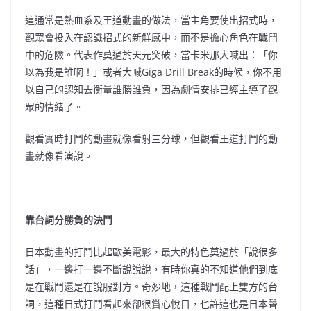
這通常是熱血系及王道動畫的做法，當主角要使出招式時，
觀眾會投入在認識招式的新鮮感中，而不是擔心角色在戰鬥
中的危險。代表作莫過於天元突破，當卡米那大喊出：「你
以為我是誰啊！」或者大喊Giga Drill Break的時候，你不用
以自己的認知去衡量誰勝誰負，因為劇情安排已經主導了觀
眾的情緒了。
觀看實時打鬥的動畫就像看射三分球，但觀看王道打鬥的動
畫就像看演說。
靠台詞分勝負的決鬥
日本動畫的打鬥比起歐美電影，最大的特色莫過於「說很多
話」，一邊打一邊不斷說說說，有時你真的不知道他們到底
是在戰鬥還是在說服對方。奇妙地，這種戰鬥配上雙方的台
詞，這種日式打鬥看起來卻很賞心悅目，也許這也是日本聲