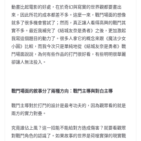
動畫比起電影的好處，在於奇幻與寫實的世界觀都要畫出
來，因此所花的成本都差不多。這麼一來，戰鬥場面的想像
就多了很多機會嘗試了；然而，真正讓人看得高興的戰鬥其
實不多。最近我補完了《結城友奈是勇者》之後，更加激起
我寫這個題目的動力了。很多人拿它的概念來跟《魔法少女
小圓》比較，而我今次只是單純地從《結城友奈是勇者》戰
鬥場面說說，為何有些作品的打鬥很好看，有些明明很華麗
卻讓人無法投入。
戰鬥場面的敘事分了兩種方向：戰鬥主導與對白主導
戰鬥主導對於打鬥的設計是最考功夫的，因為觀眾看的就是
兩方的實力對壘。
究竟誰佔上風？這一招能不能給對方造成傷害？就要看觀眾
對戰鬥角色的認識了。如果故事的世界是荷槍實彈的現實戰