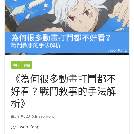
專欄
評論
《為何很多動畫打鬥都不
好看？戰鬥敘事的手法解
析》
5 9 月, 2015
jasonkong
文: Jason Kong