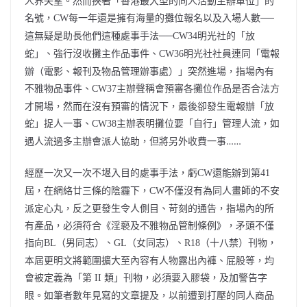
人界失望。然而挾著「香港最大型的同人活動主辦單位」的
名號，
每一年還是擁有海量的攤位報名以及入場人數──
CW
這無疑是助長他們這種處事手法──
明光社的「放
CW34
蛇」、強行沒收攤主作品事件、
明光社社員連同「電報
CW36
辦（電影、報刊及物品管理辦事處）」突然進場，指場內有
不雅物品事件、
主辦聲稱會預審各攤位作品是否合法方
CW37
才開場，然而在沒有預審的情況下，最後卻發生電報辦「放
蛇」捉人一事、
主辦表明攤位要「自行」管理人流，如
CW38
遇人流過多主辦會派人協助，但將另外收費一事……
經歷一次又一次不堪入目的處事手法，虧
還能辦到第
CW
41
屆，在網絡廿三條的陰霾下，
不僅沒有為同人畫師的不安
CW
派定心丸，反之更發生令人側目、苛刻的通告，指場內的所
有產品，必須符合《淫褻及不雅物品管制條例》，矛頭不僅
指向
（男同志）、
（女同志）、
（十八禁）刊物，
BL
GL
R18
本屆更明文將範圍擴大至內容有人物露出內褲、屁股等，均
會被定義為「第
類」刊物，必須要入膠袋，及加警告字
II
眼。如筆者數年見寫的文章提及，以前遭到打壓的同人商品