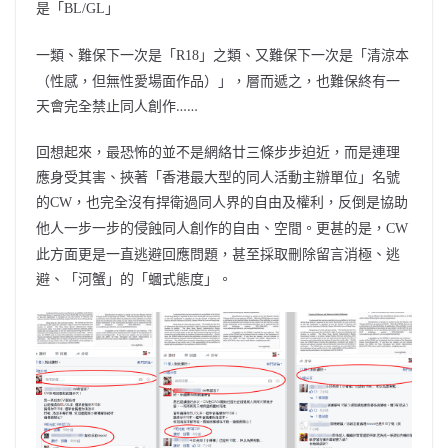
是「
BL/GL」
一類、難保下一次是「
」之類、又難保下一次是「清涼本
R18
（性感，但無性愛場面作品）」，層而遞之，也難保終有一
天會完全禁止同人創作……
回想起來，最恐怖的並不是網絡廿三條步步迫近，而是連理
應身受其害、挾著「香港最大型的同人活動主辦單位」名號
的
，也完全沒有捍衛過同人界的自由及權利，反倒是協助
CW
他人一步一步的侵蝕同人創作的自由、空間。更甚的是，
CW
此方面更是一直逃避回應問題，甚至採取刪除留言消極、逃
避、「河蟹」的「蟈式態度」。