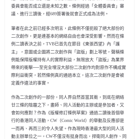
委員會能否成立還是未知之數。條例經過「全體委員會」審
議、進行三讀後，經
簽署後就會正式成為法例。
689
筆者在此之前已經多次明言，此條例不僅扼殺了絕大部份的
二次創作，更是連基本的網絡自由也會深受影響。然而在條
例二讀表決之前，
已首先在節目《東張西望》內「護
TVB
主」，意圖或企圖將二次創作與「盜版」劃上等號，聲稱條
例能保障版權持有人的實際利益，無限放大「盜版」為業界
帶來的衝擊──至完全埋沒大部份二次創作均對原作不構成實
際利益衝突，若然條例真的通過本立，這次二次創作是會被
定義作違法的事實。
作為二次創作的一部份，同人界自然首當其衝，到底在網絡
廿三條的陰霾之下，畫師、同人活動的主辦或是參加者，又
會如何應對？作為《版權修訂條例草案》通過二讀後首個舉
行的香港同人活動，
（
）的舉動及反應卻是
CW
Comic World
一而再、再而三的令人失望。作為現時香港最大型的同人活
動主辦單位之一，
不僅沒有挺身而出，捍衛同人創作、同
CW