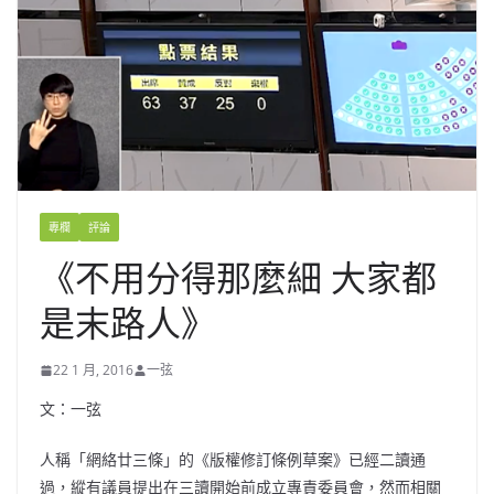
專欄
評論
《不用分得那麼細 大家都
是末路人》
22 1 月, 2016
一弦
文：一弦
人稱「網絡廿三條」的《版權修訂條例草案》已經二讀通
過，縱有議員提出在三讀開始前成立專責委員會，然而相關