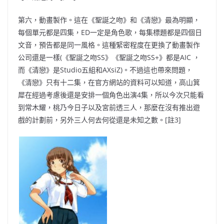
第六，動畫製作。這在《聖誕之吻》和《清戀》最為明顯，
每個單元都是四集，ED一定是角色歌，每集標題都是四個日
文音，預告都是同一風格。這種緊密程度在更換了動畫製作
公司還是一樣(《聖誕之吻SS》《聖誕之吻SS+》都是AIC ，
而《清戀》是Studio五組和AXsiZ)。不過這也帶來
問題，
《清戀》只有十二集，在官方網站的資料可以知道，高山箕
犀在經過考慮後還是安排一個角色出演
4集，所以今次只能看
到常木耀，桃乃今日子以及宮前透三人，那麼在沒有推出遊
戲的計劃
前，另外三人何去何從還是未知之數。[註3]