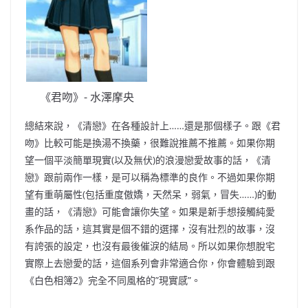
《君吻》- 水澤摩央
總結來說，《清戀》在各種設計上……還是那個樣子。跟《君
吻》比較可能是換湯不換藥，
很難說
推薦不推薦
。如果你期
望一個平淡簡單現實(以及無伏)的浪漫戀愛故事的話，《清
戀》跟前兩作一樣，是可以稱為標準的良作。不過如果你期
望有重萌屬性(包括重度傲嬌，天然呆，弱氣，冒失……)的動
畫的話，《清戀》可能會讓你失望。如果是新手想接觸純愛
系作品的話，這其實是個不錯的選擇，沒有壯烈的故事，沒
有誇張的設定，也沒有最後催淚的結局。所以如果你想脫宅
實際上去戀愛的話，這個系列會非常適合你，你會體驗到跟
《白色相簿2》完全不同風格的”現實感”。