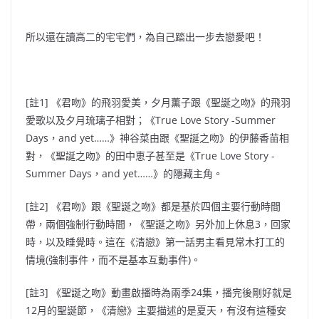
所以還在讀高二的宅宅們，為自己踏出一步去戀愛吧！
[註1] 《君吻》的飛羽愛美，夕月薫子跟《聖誕之吻》的
飛羽
愛歌以及夕月琉璃子相對；
《
True Love Story -Summer
Days，and yet……
》
神谷菜由跟
《聖誕之吻》的
伊藤香苗相
對，《聖誕之吻》的田中
恵子甚至是《
True Love Story -
Summer Days，and yet……
》的隱藏主角。
[註2] 《君吻》跟《聖誕之吻》都是基於四個主要行動時間
帶，兩個強制行動時間，《聖誕之吻》另外加上休息3，回家
時，以及睡覺時。這在《清戀》第一話男主看見常木打工的
情境(強制事件，而不是基本互動事件)。
[註3] 《聖誕之吻》動畫啟播時為兩季24集，播完後剛好就是
12月的聖誕節，《清戀》主要描述的是夏天，有沒有這種安