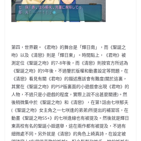
第四，世界觀。《君吻》的舞台是「輝日南」，而《聖誕之
吻》以及《清戀》則是「輝日東」。時間點上，《君吻》被
測定位《聖誕之吻》的7-8年後，而《清戀》則按官方所述為
《聖誕之吻》的9年後，不過鑒於版權和動畫設定等問題，在
《清戀》看見有關《君吻》的描述應該會有難度(關於這裏，
其實在《聖誕之吻》的PSP版裏面的小遊戲會出現《君吻》的
人物，不過只是小遊戲的程度，實際上說不出甚麼關連)。然
後稍微集中於《聖誕之吻》和《清戀》，在第1話由七咲郁夫
(《聖誕之吻》女主角之一
七咲逢的弟弟)所提出的補習班，在
動畫《聖誕之吻SS+》的七咲逢線也有被提及。然後就是輝日
東高校有名的聖誕小姐選舉，這在兩作都有被提及，不過有
細微處不同。另外就是《清戀》的角色上崎真詩，在設定被