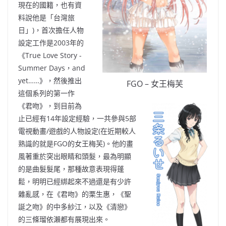
現在的國籍，也有資
料說他是「台灣旅
日」
)，首次擔任
人物
設定工作是2003年的
《
True Love Story -
Summer Days，and
yet……
》，然後推出
FGO – 女王梅芙
這個系列的第一作
《君吻》，到目前為
止已經有14年設定經驗，一共參與5部
電視動畫/遊戲的人物設定(在近期較人
熟識的就是FGO的女王梅芙)。他的畫
風
著重於
突出
眼睛和頭髮
，最為明顯
的是曲髮髮尾
，那種故意表現得蓬
鬆，明明已經綁起來不過還是有少許
雜亂感，在《君吻》的栗生惠，《聖
誕之吻》的中多紗江，以及《清戀》
的三條瑠依瀨都有展
現出來。