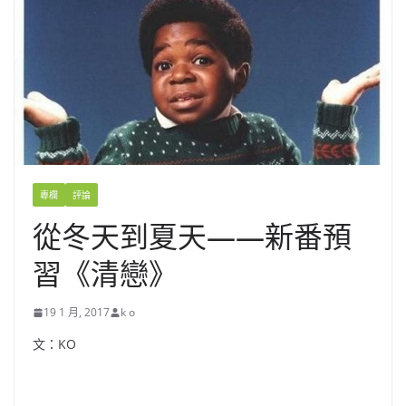
專欄
評論
從冬天到夏天——新番預
習《清戀》
19 1 月, 2017
k o
文：KO