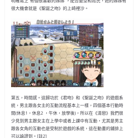
明確寫上”有個很喜歡的姊姊”，配合髮型和姓氏，
她的姊姊有
很大機會就是《聖誕之吻》的上崎裡沙。
第五，時間感。這歸功於《君吻》和《聖誕之吻》的遊戲系
統，男主跟各女主
的互動流程基本上一樣，四個基本行動時
間(休息1，休息2 ，午休，放學後)，所以在《清戀》我們很
少見到男主跟女主在上學中或者上課中有互動，尤其是男主
跟各女角的互動也是受制於遊戲的系統，這在動畫的鋪排上
可以論證到。[註2]