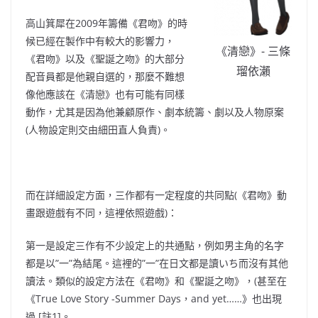
高山箕犀在2009年籌備《君吻》的時
候已經在製作中有較大的影響力，
《清戀》- 三條
《君吻》以及《聖誕之吻》的大部分
瑠依瀨
配音員都是他親自選的，那麼不難想
像他應該在《清戀》也有可能有同樣
動作，尤其是因為他兼顧原作、
劇本統籌、
劇以及人物原案
(人物設定則交由細田直人負責)。
而在詳細設定方面，三作都有一定程度的共同點(《君吻》動
畫跟遊戲有不同，這裡依照遊戲)：
第一是
設定
三作
有不少設定上的共通點，例如
男主角的名字
都是以”一”為結尾。這裡的”一”在日文都是讀いち而沒有其他
讀法。類似的設定方法在《君吻》和《聖誕之吻》，(甚至在
《
True Love Story -Summer Days，and yet……
》也出現
過
[註1]。