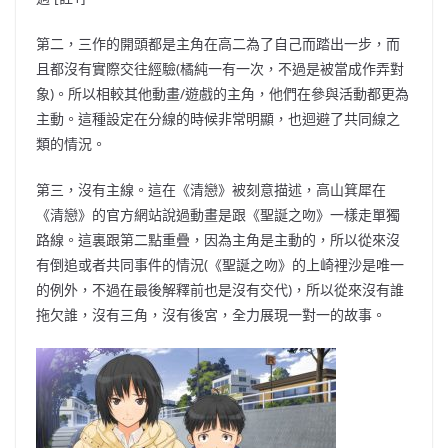
第二，三作的開頭
都是主角在高二為了自己而踏出一步，而
且都沒有實際交往經驗
(橘純一有一次，不過是被當成作弄對
象)。所以相較其他動畫/遊戲的主角，他們在參與活動都更為
主動。這種設定在分線的時候非常明顯，也迴避了共同線之
類的情況。
第三，沒有主線。這在《清戀》被刻意描述，高山箕犀在
《清戀》的官方網站說過動畫是跟《聖誕之吻》一樣走單獨
路線。這裏跟第二點重疊，因為主角是主動的，所以從來沒
有倒追或者共同事件的情況(《聖誕之吻》的上崎裡沙是唯一
的例外，不過在最後解釋前也是沒有交代)，所以從來沒有誰
拖欠誰，沒有三角，沒有後
宮，全力展現一對一的故事。