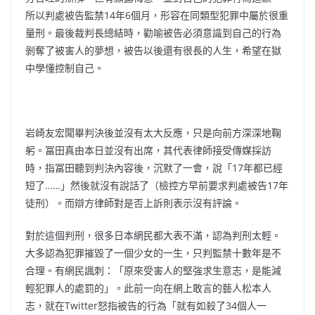
所以判處被告監禁14年6個月，形容在同類型犯罪中屬於很重
量刑。最後裁判長總結時，勸喻被告必須意識到自己的行為
剝奪了被害人的夢想，被告以後還有很長的人生，希望在獄
中學懂控制自己。
岩崎友宏聞畢判決後並沒有太大反應，只是向前方深深地鞠
躬。冨田真由本日並沒有出席，其代表律師接受傳媒採訪
時，指冨田聽到判決內容後，沉默了一會，說「17年都已經
短了……」然後就沒有說話了（檢控方早前要求判處被告17年
徒刑）。而辯方律師對是否上訴則表示沒有評論。
對於這個判刑，很多日本網民都大表不滿，認為判刑太輕。
大多認為犯罪摧毀了一個少女的一生，只判監禁十數年是不
合理。有網民諷刺：「原來受害人的堅強求生意志，是能減
輕犯罪人的處罰的」。此前一向在網上敢言的藝人松本人
志，就在Twitter怒指被告的行為「就有如殺了34個人一