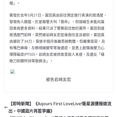
樣」。
案發於去年5月21日，冨田真由前往預定進行表演的居酒屋，
發現有人跟蹤，於是報警大叫「救命」，但接線生未能向冨
田查詢更多資料，結果只派了警察前往她的寓所。冨田到達
居酒屋門前時，突然被岩崎友宏從後抱住並且被砍。冨田真
由被砍了34刀，昏迷半個月後雖奇跡甦醒，但嚴重毀容，且
有嘴巴麻痺、左眼視線變窄等後遺症，並患上創傷後壓力心
理障礙症(PTSD)。岩崎友宏被控故意殺人未遂，及違反「槍
砲刀劍類所持等取締法」。
被告岩崎友宏
【即時新聞】《Aqours First LoveLive!衛星源遭極速流
出，中國盜片再惹爭議》