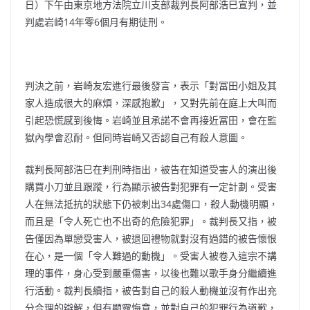
日）下午由東京地方法院立川支部裁判長阿部浩巳宣判，並
判處岩崎14年零6個月有期徒刑。
判決之前，岩崎友宏進行最後發言，表示「對冨田小姐及其
家人造成很大的麻煩，深感抱歉」，又對先前在庭上大叫而
引起恐慌感到後悔。岩崎並且承諾不會再接近冨田，會在監
獄內學會忍耐。但同時岩崎又否認自己有殺人意圖。
裁判長阿部浩巳在判刑時指出，被告在知道受害人的演出後
購買小刀並且跟蹤，行為顯示被告對犯罪有一定計劃。受害
人在無法抵抗的狀態下仍被刺出34處傷口，殺人動機明顯，
而且是「令人死亡也不出奇的危險犯罪」。裁判長又指，被
告僅因為單戀受害人，被退回禮物就對沒有過錯的被告懷恨
在心，是一個「令人難過的動機」。受害人被卷入這宗不講
理的事件，身心受到嚴重傷害，以後也難以歌手身分繼續進
行活動。裁判長續指，被告對自己的殺人動機並沒有作出充
分合理的辯解，但有顯露悔意，並對自己的犯罪行為道歉，