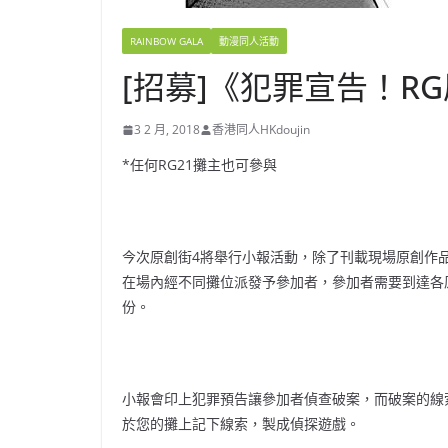
RAINBOW GALA
動漫同人活動
[招募]《犯罪宣告！R
3 2 月, 2018
香港同人HKdoujin
*任何RG21攤主也可參與
今次原創街4將舉行小報活動，除了刊載現場原創作
在場內經不同攤位派發予參加者，參加者需要到達各
份。
小報會印上犯罪預告讓參加者偵查破案，而破案的線
於您的攤上記下線索，製成偵探遊戲。