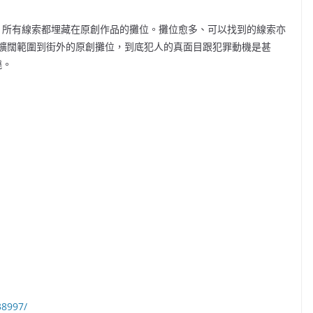
所，所有線索都埋藏在原創作品的攤位。攤位愈多、可以找到的線索亦
擴闊範圍到街外的原創攤位，到底犯人的真面目跟犯罪動機是甚
曉。
38997/