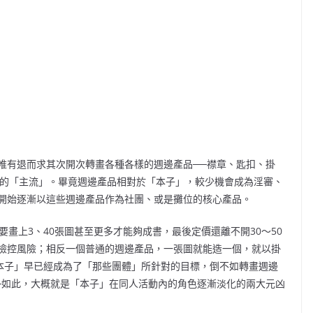
唯有退而求其次開次轉畫各種各樣的週邊產品──襟章、匙扣、掛
人活動的「主流」。畢竟週邊產品相對於「本子」，較少機會成為淫審、
開始逐漸以這些週邊產品作為社團、或是攤位的核心產品。
畫上3、40張圖甚至更多才能夠成書，最後定價還離不開30～50
檢控風險；相反一個普通的週邊產品，一張圖就能造一個，就以掛
「本子」早已經成為了「那些團體」所針對的目標，倒不如轉畫週邊
─如此，大概就是「本子」在同人活動內的角色逐漸淡化的兩大元凶