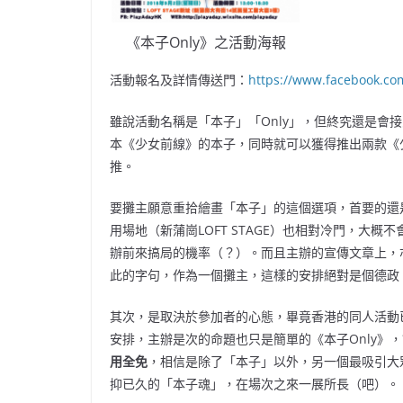
《本子Only》之活動海報
活動報名及詳情傳送門：
https://www.facebook.c
雖說活動名稱是「本子」「Only」，但終究還是會
本《少女前線》的本子，同時就可以獲得推出兩款《
推。
要攤主願意重拾繪畫「本子」的這個選項，首要的還是
用場地（新蒲崗LOFT STAGE）也相對冷門，大概
辦前來搞局的機率（？）。而且主辦的宣傳文章上，
此的字句，作為一個攤主，這樣的安排絕對是個德政
其次，是取決於參加者的心態，畢竟香港的同人活動
安排，主辦是次的命題也只是簡單的《本子Only》
用全免
，相信是除了「本子」以外，另一個最吸引大
抑已久的「本子魂」，在場次之來一展所長（吧）。