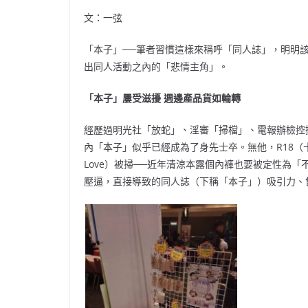
文：一弦
「本子」──筆者習慣這樣來稱呼「同人誌」，明明
出同人活動之內的「悲情主角」。
「本子」屢受滋擾 週邊產品貨如輪轉
經歷過明光社「放蛇」、淫審「掃檔」、電報辦檢控
內「本子」似乎已經成為了身先士卒。無他，R18（十八禁
Love）被掃──近年清涼本露個內褲也要被定性為
壓逼，直接導致的同人誌（下稱「本子」）吸引力、