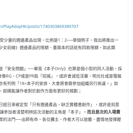
om/PlayAdayHK/posts/1740303869389707
接受少量的週邊產品出現，比例是1：2──舉個例子，我出將推出一
少女前線》週邊產品的限額、畫兩本的話就有四款限額，如此類
「安全問題」──畢竟《本子Only》也算是個小型的同人活動，採
不會像RG、CP或是PR般「招搖」，或許會減低淫審、明光社或是電報
亦有列明「18+本子的安排，大會將會跟參加組織另行商議。」如
，起碼能讓作者對於創作方面有更好的規劃；
已經日漸被定型「只有週邊產品，缺乏實體書創作」，或許是刻意
，讓參加者清楚明辨這次活動的主角是「本子」。
而且是次的入場費
眾的法門──出師有命，各位攤主、作者大可以放膽、盡情地發揮壓