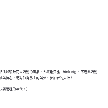
以現時同人活動的風氣，大概也只能“Think Big”。不過此活動
誠與信心，絕對值得攤主的與參、參加者的支持！
快要絕種的年代。）