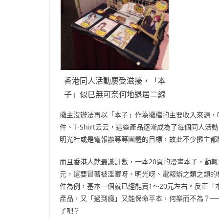
香港同人活動屢受滋擾，「本
子」似已無可奈何地退居二線
攤主沒辦法再以「本子」作為攤檔的主要收入來源，
件、T-Shirt云云，這些產品逐漸成為了每個同
明光社或是電報辦等等團體的目標，故此不少攤主都
而且香港人就最識計數，一本20頁的漫畫本子，動輒要
元，還要冒著被淫審呀、明光呀、電報辦之類之類的
件為例，基本一個就已經能賣1～20元左右。反正
產品，又「過到癮」又能保命平本，何樂而不為？─
了吧？