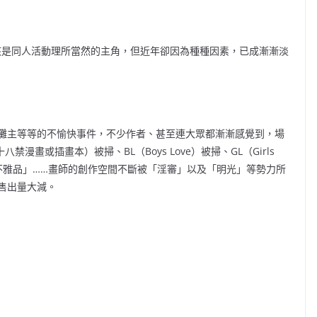
該是同人活動理所當然的主角，但近年卻因為種種因素，已成漸漸淡
攤主等等的不愉快事件，不少作者、甚至連大眾都漸漸感覺到，場
漫畫或插畫本）被掃、BL（Boys Love）被掃、GL（Girls
「不雅品」……畫師的創作空間不斷被「淫審」以及「明光」等勢力所
售出量大減。