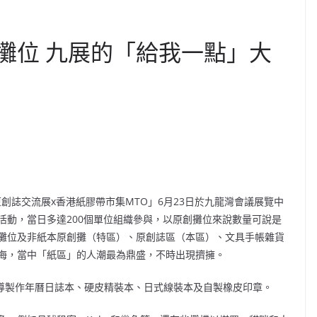
個攤位 九展的「給我一點」大
港原創誌交流展x香港紙膠帶市集MTO」6月23日於九龍灣會議展覽中
活動，當日多達200個單位組織參與，以原創攤位來說數量可說是
攤位及非紙本原創攤（特區）、原創誌區（本區）、文具手帳雜貨
海，當中「紙區」的人潮最為鼎盛，不時出現擠擁。
教導製作年曆日誌本、硬皮精裝本、日式線裝本及自製橡皮印章。