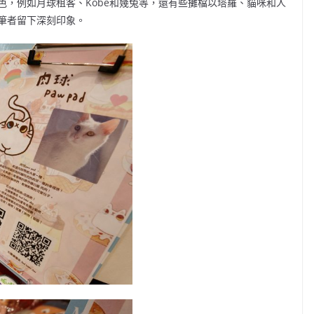
色，例如月球租客、Kobe和幾兔等，還有些攤檔以塔羅、貓咪和人
筆者留下深刻印象。