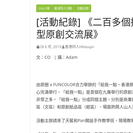
ONLY場
動漫同人活動
活動記錄
[活動紀錄] 《二百多
型原創交流展》
28 6 月, 2019
香港同人HKdoujin
文：CO | 攝：Adam
由原圈 x FUNCOLOR合力舉辦的「給我一點。香
心完滿舉行，「給我一點」是首個在九展舉行的原創
非常之多。「給我一點」分成四個主題，分別是商業
區（文區）和原創紙品區（紙區），場面熱鬧人山人
活動主辦請來了天藍和Pan開設手作教學班，現場