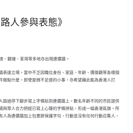
引路人參與表態》
澳、觀塘、荃灣等多地亦出現連儂牆。
牆表達立場。當中不乏因職位身份、家庭、年齡、價值觀等各樣個
件做點什麼，即使是微不足道的小事，亦希望藉此能為香港人打
人路過停下腳步寫上字條貼到連儂牆上。數名年齡不同的市民提供
場與眾人合力把經已寫上心聲的字條拼貼，形成一幅香港區旗。所
有人為連儂牆加上包書膠保護字句，行動並沒有任何行動召集人，