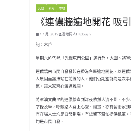
其他
新聞
本地
《連儂牆遍地開花 吸
7 7 月, 2019
香港同人HKdoujin
記：木戶
星期六(6/7)除
「光復屯門公園」遊行外，大圍、將軍
連儂牆由市民自發發起在香港各區遍地開花，以連儂
人原因而無法站在前線的人，他們仍期望能為是次事
氣，讓大家齊心渡過難關。
將軍澳文曲里的連儂牆直到深夜依然人流不斷，不少
字條及筆，呼籲路人寫上心聲、繪畫，亦有藝術家到
有在場人士均是自發到場，有些留下幫忙提供紙筆。
均是市民自發。