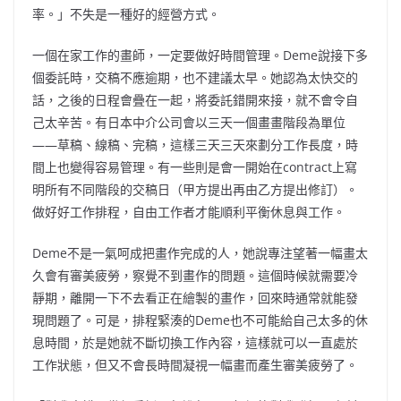
率。」不失是一種好的經營方式。
一個在家工作的畫師，一定要做好時間管理。Deme說接下多
個委託時，交稿不應逾期，也不建議太早。她認為太快交的
話，之後的日程會疊在一起，將委託錯開來接，就不會令自
己太辛苦。有日本中介公司會以三天一個畫畫階段為單位
——草稿、線稿、完稿，這樣三天三天來劃分工作長度，時
間上也變得容易管理。有一些則是會一開始在contract上寫
明所有不同階段的交稿日（甲方提出再由乙方提出修訂）。
做好好工作排程，自由工作者才能順利平衡休息與工作。
Deme不是一氣呵成把畫作完成的人，她說專注望著一幅畫太
久會有審美疲勞，察覺不到畫作的問題。這個時候就需要冷
靜期，離開一下不去看正在繪製的畫作，回來時通常就能發
現問題了。可是，排程緊湊的Deme也不可能給自己太多的休
息時間，於是她就不斷切換工作內容，這樣就可以一直處於
工作狀態，但又不會長時間凝視一幅畫而產生審美疲勞了。