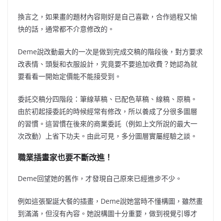
換言之，如果畫的題材內容剛好是自己喜歡，合作過程又愉
快的話，通常都不介意修改的。
Deme說改動最大的一次是做到完成交稿的階段後，對方要求
改表情、頭髮和衣服設計，究竟要不要追加收費？她認為就
要看看一開始定價能不能接受到。
委託交稿分四階段：筆線草稿、已配色草稿、線稿、原稿。
由於初起接委託的時候經常有修改，所以養成了分很多圖層
的習慣。這習慣在後來的商業委託（例如上文所說的最大一
次改動）上省下功夫。由此可見，多分圖層實屬經驗之談。
職業插畫家也要不斷改進！
Deme回望她的舊作，才發現自己原來已經進步不少。
例如這張聖誕大餐的插畫，Deme說她當時不懂構圖，雖然畫
到滿滿，但沒有內容。她說構圖十分重要，做到視覺引導才