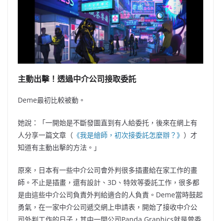
主動出擊！透過中介公司接取委託
Deme最初比較被動。
她說：「一開始是不斷發圖直
到有人給委托，後來在網上有
人分享
一
篇文章（
《我是繪師，初次接委託怎麼辦？》
）才
知道有主動出擊的方法。
」
原來，日本有一些中介公司會外判很多插畫給在家工作的畫
師。不止是插畫，還有設計、3D、特效等委託工作，很多都
是由這些中介公司負責外判給適合的人負責。Deme當時鼓起
勇氣，在一家中介公司遞交網上申請表，開始了接收中介公
司外判工作的日子，其中一間公司
Panda Graphics就
是曾委