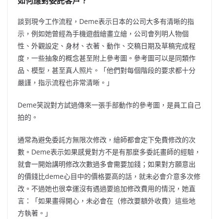
如何應對委託客戶？
談到現今工作流程，Deme表示日本的公司大多有清晰的指
示，例如她曾經為手機遊戲繪畫立繪，公司會列明人物個
性、外觀設定、身材、衣著、動作、交稿日期及草稿完成程
度，一些抽象的概念甚至附上參考圖。參考圖可以是同類作
品、模型，甚至真人照片。「他們對每個階段的要求都十分
嚴謹，指示流程也非常清晰。」
Deme笑說對方試過傳來一張手部動作的參考圖，是員工自己
拍的。
通常為避免委託方無限次修改，繪師都會定下免費修改的次
數。Deme表示如果感覺對方不是有那麼多委託畫師的經驗，
就會一開始講明修改次數過多會需要加錢；如果對方願意出
的價錢比deme心目中的價格要高的話，就未必會介意多次修
改。不過她也很幸運沒有遇過要追加修改費用的情況，她直
言：「如果畫得開心，未必會在（修改要額外收費）這些地
方執著。」