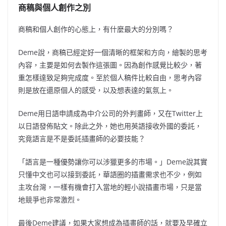
商稿與個人創作之別
商稿和個人創作的心態上，有什麼最大的分別嗎？
Deme說，商稿已經定好一個清晰的框架和方向，繪製的思考
內容，主要是如何去製作這張圖。因為創作感覺比較少，著
重怎樣達致足夠完成度。至於個人稿件比較自由，思考內容
則是放在還原個人的感受，以及想表達的氣氛上。
Deme用日語申請成為中介公司的外判畫師，又在Twitter上
以日語發佈貼文。除此之外，她也用英語接收外國的委託，
究竟語言是不是委託插畫師的必要技能？
「語言是一種優勢讓你可以涉獵更多的市場。」Deme說其實
只懂中文也可以接到委託，華語圈的插畫需求也不少，例如
主攻台灣，一樣有機會打入當地的輕小說插畫市場，只是當
地競爭也非常激烈。
最後Deme建議，如果大家想成為插畫師的話，就要及早確立