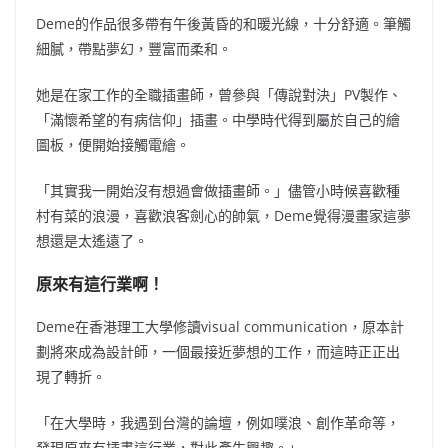
Deme的作品很多帶有午後黃昏的和暖光線，十分舒適。筆觸
細膩，帶點夢幻，豐富而柔和。
她是在家工作的全職插畫師，曾參與「傳說對決」PV製作、
「滿懷希望的有病信仰」插畫。中學時代得到屬於自己的繪
圖板，便開始接觸電繪。
「其實我一開始沒有想過會做插畫師。」儘管小時候喜歡種
村有菜的浪漫，喜歡浪客劍心的帥氣，Deme覺得漫畫家這夢
想還是太遙遠了。
原來有這行業啊！
Deme在
香港理工大學修讀
visual communication，原本計
劃將來成為設計師，一個最接近夢想的工作，而這時正正出
現了轉折。
「在大學時，我遇到台灣的論壇，例如噗浪、創作革命等，
發現原來有插畫這行業，對此產生興趣。」