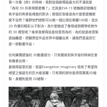
第一次看《終》的時候，我對這個劇場版最大的不滿就是
「為何
3D
的表現那麼爛？」尤其是
EVA 13
號機跟初號機在
負宇宙的佈景板裡面的對決；那個巨型綾波為什麼那麼醜那
麼不自然？庵野他們絕對可以做一個比現在華麗
100
倍，混合
2D
作畫的精彩父子對決。為什麼變成了像現成倒模學校勞作
的
3D
模型呢？後來我覺得這是刻意而為的，為的就是故意製
造抽離感，把觀眾從作品世界中描離出來，讓我們意識到它
是一部動畫作品。
任何廉價感強的
3D動畫
部分，只有關係到負宇宙的時候在會
有機會出現。
最值得留意的是，就是
Evangelion Imaginary 吸收了希望與
絕望之槍誕生的巨大
綾波麗，只有頭的部份是用
寫實風3D繪
製
，身體則是用
2D繪製
。