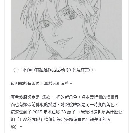
（1）
本作中有超越作品世界的角色混在其中。
最明顯的有兩位，真希波和渚薰。
真希波原設定是《破》加插的新角色，貞本義行畫的漫畫裡
面也有類似前傳般的描述，她跟碇唯該是同一時期的角色，
按道理到了
2015
年她已經
33
歲了
（
我覺得這也是為什麼要
加「
EVA
的咒縛」這個新設定來解決角色年齡差距
的問
題）
。