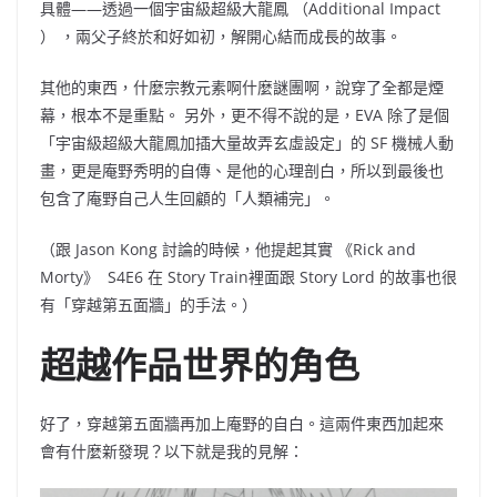
具體——透過一個宇宙級超級大龍鳳
（Additional Impact
）
，兩父子終於和好如初，解開心結而成長的故事。
其他的東西，什麼宗教元素啊什麼謎團啊，說穿了全都是煙
幕，根本不是重點。
另外，更不得不說的是，
EVA
除了是個
「宇宙級超級大龍鳳加插大量故弄玄虛設定」的
SF
機械人動
畫，更是庵野秀明的自傳、是他的心理剖白，所以到最後也
包含了庵野自己人生回顧的「人類補完」。
（
跟
Jason Kong
討論的時候，他提起其實
《Rick and
Morty》 S4E6
在
Story Train
裡面跟
Story Lord
的故事也很
有「穿越第五面牆」的手法。
）
超越作品世界的角色
好了，穿越第五面牆再加上庵野的自白。這兩件東西加起來
會有什麼新發現？以下就是我的見解：