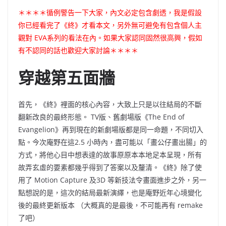
＊＊＊＊循例警告一下大家，內文必定包含劇透，我是假設
你已經看完了《終》才看本文，另外無可避免有包含個人主
觀對
EVA
系列的看法在內。如果大家認同固然很高興，假如
有不認同的話也歡迎大家討論＊＊＊＊
穿越第五面牆
首先
，
《終》裡面的核心內容，大致上只是以往結局的不斷
翻新改良的最終形態。
TV版、
舊劇場版
《The End of
Evangelion》
再到現在的新劇場版都是同一命題，不同切入
點。今次庵野在這
2.5
小時內，盡可能以「畫公仔畫出腸」的
方式，將他心目中想表達的故事原原本本地足本呈現，所有
故弄玄虛的要素都幾乎得到了答案以及釐清。《終》除了使
用了
Motion Capture 及3D
等新技法令畫面進步之外，另一
點想說的是，這次的結局最新演繹，也是庵野近年心境變化
後的最終更新版本
（大概真的是最後，不可能再有
remake
了吧）