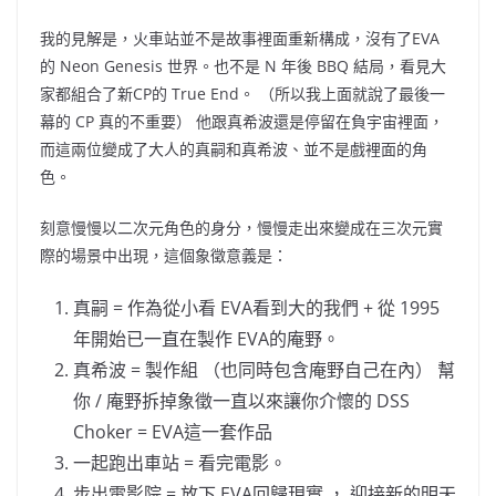
我的見解是，火車站並不是故事裡面重新構成，沒有了
EVA
的
Neon Genesis
世界。也不是
N
年後
BBQ
結局，看見大
家都組合了新
CP
的
True End
。
（
所以我上面就說了最後一
幕的
CP
真的不重要
）
他跟真希波還是停留在負宇宙裡面，
而這兩位變成了大人的真嗣
和
真希波、並不是戲裡面的角
色。
刻意慢慢以二次元角色的身分，慢慢走出來變成在三次元實
際的場景中出現，這個象徵意義是：
真嗣
=
作為從小看
EVA
看到大的我們
+
從
1995
年開始已一直在製作
EVA
的庵野。
真希波
=
製作組
（
也同時包含庵野自己在內
）
幫
你
/
庵野拆掉象徵一直以來讓你介懷的
DSS
Choker = EVA
這一套作品
一起跑出車站
=
看完電影。
步出電影院
=
放下
EVA
回歸現實
，
迎接新的明天