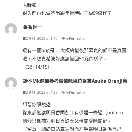
庵野老了
很久前再也做不出跟年輕時同等級的傑作了
香香世一
2 9 月, 2022 at 1:46 下午
Permalink
還有一個bug是： 大概終最後那幕真的都不是真實
吧，不然真希波好應該變回50路的樣子。
（33+14/15）
話本Mk妹無參考價值嘅果位香黨Asuka Oranji留
2 9 月, 2022 at 4:39 下午
Permalink
想幫你解說返
從來都無講明日香同劍介有係埋一齊過（not cp)
劍介只係補完明日香缺乏父母關愛嘅關鍵。
（留意！劇終車站真嗣對面左手邊明日香係自己一