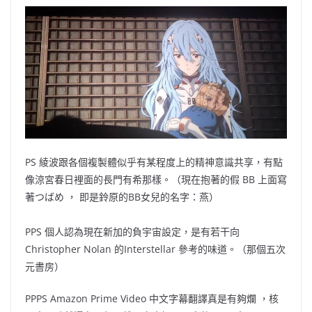
PS
綾波跟各個複製體似乎有某程度上的精神意識共享，有點
像涼宮春日裡面的長門有希那樣。
（
現在抱著的假
BB
上面寫
著つばめ
，
即是鈴原的
BB
女兒的名字：燕
）
PPS
個人認為現在新加的負宇宙設定，是有若干向
Christopher Nolan
的
Interstellar
參考的味道。
（
那個五次
元書房
）
PPPS Amazon Prime Video
中文字幕翻譯真是有夠爛
，
核