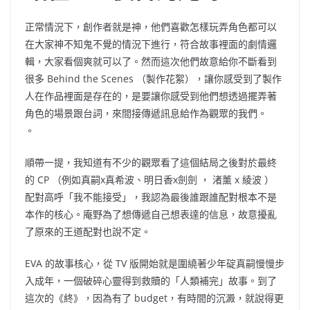
正常情況下，創作者就是神，他們喜歡怎樣玩弄角色都可以
在大家神不知鬼不覺的情況下進行，符合故事裡面的劇情邏
輯，大家看個爽就可以了。然而這次他們故意給你不斷看到
很多 Behind the Scenes （製作花絮），讓你感受到了製作
人在作品裡面是存在的，是要讓你感受到他們想透過擺弄著
角色的場景跟台詞，來間接傳遞訊息給作為觀眾的我們。
。
順帶一提，我知道有不少的觀眾看了這個結局之後對於最終
的
CP （
例如真嗣
x
真希波、明日香
x
劍劍
，
渚薰
x
綾波
）
配對高呼「我不能接受」，我認為最後誰跟誰配對根本不是
本作的核心。庵野為了想傳遞自己想表達的信息，故意擾亂
了原來的王道配對也說不定。
EVA
的故事核心，從
TV
版開始就是圍繞著少年碇真嗣慢慢步
入成年，一個破碎心靈得到救贖的「人類補完」故事。到了
這次的《終》，因為有了
budget
，有時間的沉澱，就說得更