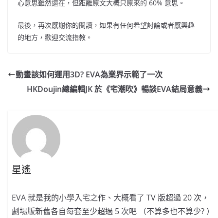
心意思雖然還在，但距離原文大概只原來的
60%
意思。
最後
，
再次感謝你的閱讀，如果有任何希望討論或者感興趣
的地方，歡迎交流指教。
動畫該如何運用3D? EVA為業界示範了一次
HKDoujin總編輯JK 於《宅潮吹》暢談EVA結局意義
星遙
EVA 就是我的小學入宅之作、大概看了 TV 版超過 20 次，
劇場版新舊各自每套至少超過 5 次吧 （不算多也不算少? ）