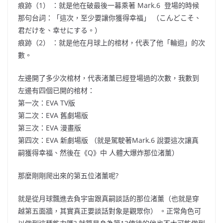
痕跡
（1）
：就是他在破最後一幕乘著
Mark.6
登場的時候
那句台詞：「這次
，
至少要讓你獲得幸福」
（
こんどこそ、
君だけを、幸せにする。
）
痕跡
（2）
：就是他在月球上的棺材，代表了他「輪迴」的次
數。
左邊開了多少次棺材，代表渚薰已經登場過的次數，我數到
左邊有
四
個已開的棺材：
第一次：
EVA TV
版
第二次：
EVA
舊劇場版
第三次：
EVA
漫畫版
第四次：
EVA
新劇場版
（
就是駕駛著
Mark.6
說要這次讓真
嗣獲得幸福、然後在
《Q》中
人體大爆炸那位渚薰
）
那麼剛剛爬出來的第五位渚薰呢
?
就是從月球飄進去負宇宙跟真嗣談話的那位渚薰
（
也就是穿
越第五面牆，其實真正要談話對象是觀眾你
）
。正常角色可