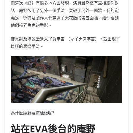
而這次《終》有很多地方會發現，演員雖然沒有直接跟你對
話，庵野卻用了另外一個手法，突破了另外一面牆。我的定
義是：導演及製作人們穿過了天花版的第五面牆，給你看到
他們操弄角色的手影。
碇真嗣
及
碇源堂進入了負宇宙
（
マイナス宇宙
）
，就出現了
這樣的表達手法。
為什麼庵野要這樣做呢
?
站在EVA後台的庵野