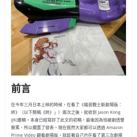
前言
在今年三月日本上映的時候，在看了《福音戰士新劇場版：
終》
（
以下簡稱《終》」
）兩
次之後，就收到
Jason Kong
(JK)
邀稿。本身已經寫好了此文的初稿，最後因為怕被劇透警
察罵、所以擱置了發表。現在既然大家都可以透過
Amazon
Prime Video 觀
看劇場版，就趁著自己也在看了第
三
次劇場