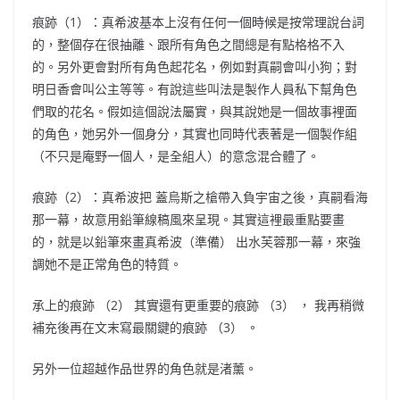
痕跡
（1）
：真希波基本上沒有任何一個時候是按常理說台詞
的，整個存在很抽離、跟所有角色之間總是有點格格不入
的。另外更會對所有角色起花名，例如對真嗣會叫小狗；對
明日香會叫公主等等。有說這些叫法是製作人員私下幫角色
們取的花名。假如這個說法屬實，與其說她是一個故事裡面
的角色，她另外一個身分，其實也同時代表著是一個製作組
（
不只是庵野一個人，是全組人
）
的意念混合體了。
痕跡
（2）
：真希波把
蓋烏斯之槍
帶入負宇宙之後，真嗣看海
那一幕，故意用鉛筆線稿風來呈現。其實這裡最重點要畫
的，就是以鉛筆來畫真希波
（
準備
）
出水芙蓉那一幕，來強
調她不是正常角色的特質。
承上的痕跡
（2）
其實還有更重要的痕跡
（3） ，
我再稍微
補充後再在文末寫最關鍵的痕跡
（3）
。
另外一位超越作品世界的角色就是渚薰。