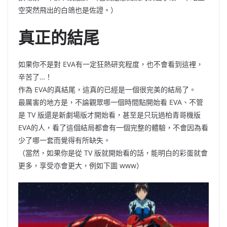
空突然飛出的白鴿也是佐證。
）
真正的結尾
如果你不是對
EVA
有一定狂熱研究程度，也不會看到這裡，
辛苦了
…！
作為
EVA
的真結尾，這真的已經是一個很完美的結局了。
最厲害的地方是，不論觀眾哪一個時間點開始看
EVA
、不管
是
TV
版還是新劇場版才開始看，甚至是只玩過柏青哥機版
EVA
的人，看了這個結局都會有一個完整的體驗，不會因為看
少了哪一套而覺得有所缺失。
（
當然，如果你是從
TV
版就開始看的話，能明白的彩蛋就會
更多，享受亦會更大
，
例如下圖
www）