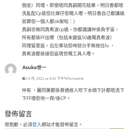
個坐）同埋，即使唔同真嗣開花結果，明日香都唔
洗亂配Cp是但比條仔佢嘅人嚟，明日香自己都講過
就算佢一個人都ok架啦：）
真嗣亦無同真希波cp過，你都識講仲係負宇宙，
所有都係FF出嚟（包括未變返50歲嘅真希波）
同埋留意返，出左車站佢哋就分手無拖住lu ，
真希波都係接佢返現世嘅工具人嚟。
Asuka世一
2 9 月, 2022 at 4:52 下午
Permalink
仲有 ，麗同薰都係普通故人吹下水傾下計都唔洗下
下FF埋佢地一齊/係CP。
發佈留言
很抱歉，必須
登入
網站才能發佈留言。