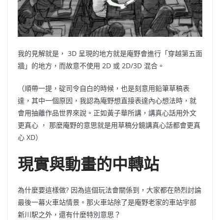
我的見解就是，
3D
呈現的地方就是庵野會進行「穿越第五面
牆」的地方，而故意不使用
2D
或
2D/3D
混合。
（
順帶一提，碇司令自白的時候，也是刻意用鉛筆草稿表
達，其中一個原因，我認為庵野想直接表達內心想法時，就
會用抽離作品世界來說。正如黃子華所講，講真心話用外文
更真心
，
那麼庵野的意思就是用草稿分鏡講真心話都會更真
心
XD）
現實與動畫的中轉站
為什麼要這樣做
?
因為這個玩法會關係到，大家都在熱烈討論
最後一幕火車站情景。那火車站除了是庵野老家的車站宇部
新川駅之外，還有什麼特別意思？