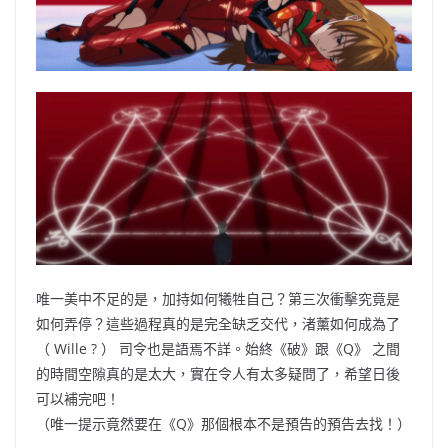
唯一美中不足的是，加持如何犧牲自己？第三次衝擊究竟是
如何弄停？這些過程真的是完全缺乏交代，渚薰如何成為了
（ Wille ? ）
司令也是語焉不詳。始終《破》跟《
Q》
之間
的時間空隙真的是太大，實在令人有太多疑問了，希望日後
可以補完吧！
（
唯一提示竟然要在《
Q》
那個根本不是預告的預告去找
！）