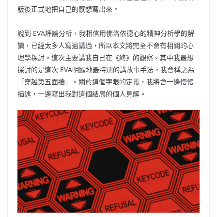
版後正式地把自己的感想寫出來。
說到
EVA
評論分析，我相信用佛洛依德心的精神分析學的解
讀，已經太多人寫過講過，所以本文將完全不會有相關的心
理學探討。這次主要講我自己在《終》的觀察。其中我最想
探討的是這次
EVA
明顯地最特別的講故事手法，我會稱之為
「穿越第五面牆」。關於這個字眼的定義，我將會一邊慢慢
描述，一邊寫出我對這個結局的個人見解。