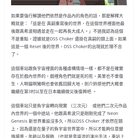
如果要強行解讀他們依然是作品內的角色的話，那麼解釋大
概就是：「這是在
真嗣重寫後的世界，在這個世界裡面他最
後跟真希波相遇並走在一起再長大成人。」不過我認為這個
不是重點，證據就是
DSS Choker
還掛在真嗣的頸上面。如果
這是一個
Reset
後的世界，
DSS Choker的出現就
於理不合
了。
這個車站跟負宇宙裡面的各種虛構情境一樣，都不是在確實
存在於戲內世界
的，
戲裡角色們就是死的死，美里也不會復
生，人啊貓啊豬啊也會依舊回歸大地，劍介鈴原他們大概會
繼續在第3村以至在日本繼續做災後復興吧
。
這個車站只是負宇宙轉向現實
（
三次元
） 或
他們二次元作品
內世界的一個中途站，他跟真希波只是剛剛完成了
Neon
Genesis
新世界重設沒多久，所以
DSS Choker 才
依然在頸
上，因為還是在量子的負宇宙世界當中，所以才能夠任意變
換場景、年齡以及服飾
（
也就是意識流的演出手法，車站上