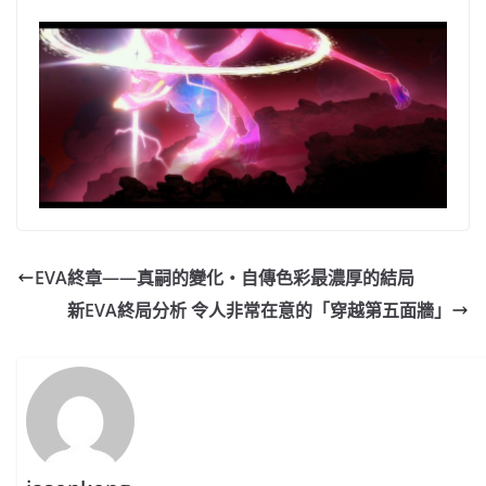
EVA終章——真嗣的變化・自傳色彩最濃厚的結局
新EVA終局分析 令人非常在意的「穿越第五面牆」