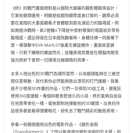
《終》的戰鬥畫面絕對是以戲院大銀幕的觀影體驗來設計，
它某些鏡頭運用，明顯是給戲院觀眾度身訂做的，觀眾必須
要在寛闊的大畫面觀看才會體驗到那充滿迫力的臨場感。例
如南極決戰時，新2號機α下降途中發射導彈的場面就非常有
臨場感。還記得我在日本戲院觀看時，身體彷彿一同跟著下
墜。導彈擊中EVA Mark.07後產生螺旋爆炸，畫面故意調
暗，只剩下耀眼的螺旋閃光；這種表現其實是在模擬肉眼受
強光照射下會把一切環境光線調暗的效果。
太多人視出色的3D戰鬥為理所當然，以為鏡頭能夠在三維空
間任意移動，就代表你必然能夠造出漂亮的打鬥運鏡。我看
過不少使用3D作畫的作品，它們一旦得到3D這工具，便瘋狂
使用360度運鏡。像個抑壓食慾很久的小孩，終於能夠自由自
在地買零食吃一樣，毫無節制地揮動他的3D鏡頭。出來的作
品很多都是看得頭暈眼花，卻失去了戰鬥精彩的動態表現。
參看一些鏡頭運用出色的電影作品，《變形金剛
（Transformers）》之所以能表現出變形金剛的巨大感，因