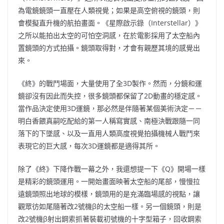
為電鏡鏡頭一直壓在人類視覺；如果是高空俯視的鏡頭，則
會模擬直升機的航拍畫面。《星際啟示錄（Interstellar）》
之所以能拍出太空的可怕空洞感，在於電影採用了太空船內
置鏡頭的方式拍攝。鏡頭取得對，才會有親歷其境的感覺出
來。
《終》的戰鬥場面，大量使用了全3D製作。然而，分鏡和運
鏡卻沒有因此而失控，很多鏡頭都保留了2D動畫的穩定感。
當作品決定使用3D運鏡，那必然是伴隨著某個美術決定－－
明白香餵真嗣吃配給的第一人稱寫實感、南極決戰跟隨一同
落下的下墜感、以及一直用人類高度視覺拍攝機械人戰鬥來
表現它的巨大感，每次3D運鏡都是適得其所。
除了《終》下降作戰一幕之外，我還想提一下《Q》開場一樣
是精彩的鏡頭運用。一開始畫面映著太空船的尾部，慢慢拉
遠鏡頭照出地球的模樣，鏡頭用的是充滿臨場感的視點，讓
觀眾彷如尾隨著改2號機β的太空船一樣。另一個鏡頭，則是
改2號機β射出鋼索抓著裝載初號機的十字型箱子，回收鋼索