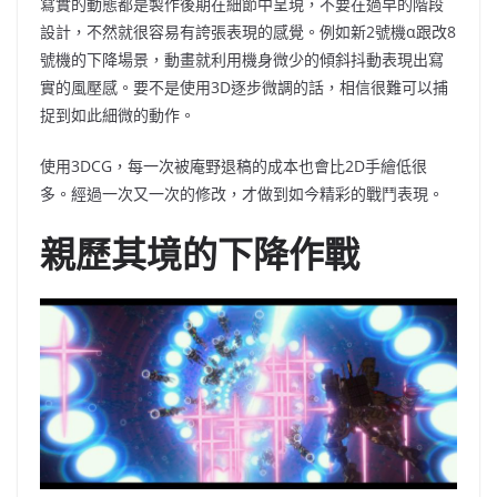
寫實的動態都是製作後期在細節中呈現，不要在過早的階段
設計，不然就很容易有誇張表現的感覺。例如新2號機α跟改8
號機的下降場景，動畫就利用機身微少的傾斜抖動表現出寫
實的風壓感。要不是使用3D逐步微調的話，相信很難可以捕
捉到如此細微的動作。
使用3DCG，每一次被庵野退稿的成本也會比2D手繪低很
多。經過一次又一次的修改，才做到如今精彩的戰鬥表現。
親歷其境的下降作戰