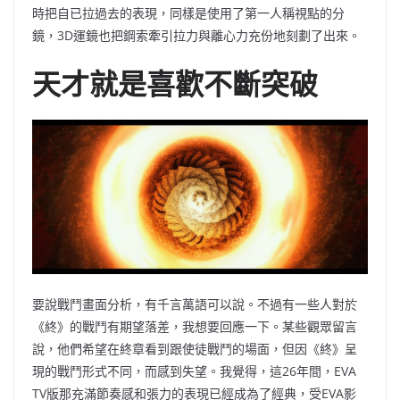
時把自已拉過去的表現，同樣是使用了第一人稱視點的分
鏡，3D運鏡也把鋼索牽引拉力與離心力充份地刻劃了出來。
天才就是喜歡不斷突破
要說戰鬥畫面分析，有千言萬語可以說。不過有一些人對於
《終》的戰鬥有期望落差，我想要回應一下。某些觀眾留言
說，他們希望在終章看到跟使徒戰鬥的場面，但因《終》呈
現的戰鬥形式不同，而感到失望。我覺得，這26年間，EVA
TV版那充滿節奏感和張力的表現已經成為了經典，受EVA影