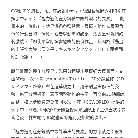
CGI動畫導演松井祐亮在訪談中分享，總監督庵野秀明特別在
指引中表示：「極力避免在分鏡稿中設計演出的要素」。 動
畫中的「演出」，就是透過各種動態、表情、動作去表現角
色的行動目的、情感、或者以動畫的誇張手法去呈現戰鬥的
刺激感。「即使平常應該會過審的優良作畫，都因為『動畫
的主張性太強（原文是：キメキメなアクション）』而遭到
NG（駁回）」。
戰鬥畫面的製作流程是：先用分鏡腳本草擬好大概畫面，交
由3D做一次草稿（Animation Take 1）；3D分鏡監修（3D
レイアウト監修）會在這草稿之上，用筆刷畫出修正的姿
勢，修正分鏡構圖，寫下調整動作的指示，再交由3D動畫師
調整；如此步驟通常會來回多次 。在《CGWORLD》提供的
例子中，3D動畫師跟3D分鏡監修就來回修正了至少五次；過
審之後，就會輪到3D動畫監修進行更細緻的演出。
「極力避免在分鏡稿中設計演出的要素」的意思就是：很多