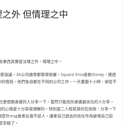
法理之外 但情理之中
些東西其實是法理之外，情理之中。
有保密協議，3A公司通常都管得很嚴。Square Enix或者Disney，連透
Artist的情侶，他們各自都在不同的公司工作，一天畫圖十小時，卻從不
也會想跟身邊的人分享一下，當然只能找你身邊最信任的人分享。
滴的心情是十分容易理解的。特別是二人假若真的在拍拖，分享一下
個意外msg後會反面不認人，讓拿自己過去的信任作為破壞自己前
難受至極了。