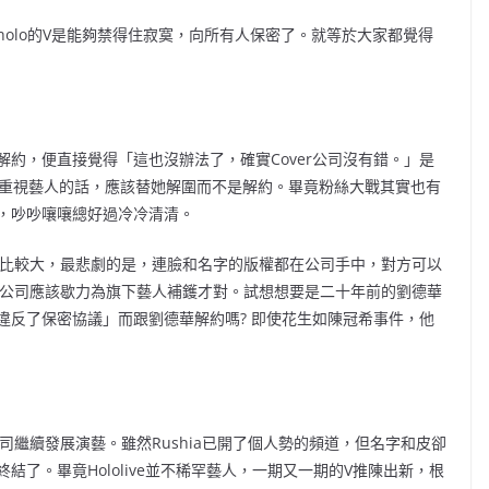
olo的V是能夠禁得住寂寞，向所有人保密了。就等於大家都覺得
約，便直接覺得「這也沒辦法了，確實Cover公司沒有錯。」是
的重視藝人的話，應該替她解圍而不是解約。畢竟粉絲大戰其實也有
，吵吵嚷嚷總好過冷冷清清。
公司比較大，最悲劇的是，連臉和名字的版權都在公司手中，對方可以
大，公司應該歇力為旗下藝人補鑊才對。試想想要是二十年前的劉德華
違反了保密協議」而跟劉德華解約嗎? 即使花生如陳冠希事件，他
公司繼續發展演藝。雖然Rushia已開了個人勢的頻道，但名字和皮卻
了。畢竟Hololive並不稀罕藝人，一期又一期的V推陳出新，根