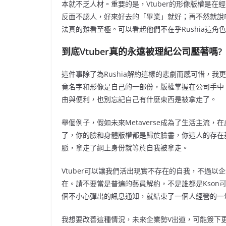
本就不乏人材。重要的是，Vtuber的形像版權是在
反面不認人，好來好去的「畢業」就好；再不然就說Ru
法真的難看至極。可以看起他們不在乎Rushia這角
到底Vtuber真的永遠被理紀公司壓著嗎?
這件事除了為Rushia解約這樣的悲劇而感可惜，
竟名字和形像是自己的一部份，版權掌握在公司手中
由與便利，也別忘記自己有什麼東西是被拿走了。
舉個例子，假如未來Metaverse成為了生活主流
了，你的臉和身體版權都是歸於臉書，你這人的存在
脈，拿走了網上身份就等於自我被拿走。
Vtuber可以讓我們活出現實不存在的自我，不過
在。請不要當是普遍的藝員解約，不是誰都是Kson可
個不小心彈出的訊息通知，就結束了一個人經營的一
我想要改善這種情況，未來企業勢V出道，可能簽下