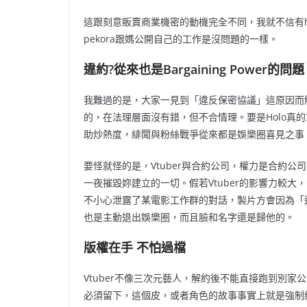
這跟刻意販賣商業機密的動機完全不同，我就不信有h
pekora跟媽公開自己的工作是沒問題的一樣。
違約?從來也是Bargaining Power的問題
我難過的是，大家一見到「違反保密協議」這原因而解
的，在法理層面沒有錯，但不合情理。要是Holo真
助炒熱度，緋聞與粉絲戰爭從來都是娛樂圈喜見之事
要怪就怪的是，Vtuber與合約公司，權力是合約
一夜摧毀妳建立的一切。假若Vtuber的影響力較
不小心泄露了某電影工作群的對話，製片方會因為「
也是主動退出娛樂圈，而且臉和名字還是歸他的。
版權在手 不怕過檔
Vtuber不像三次元藝人，解約後不能直接跑到別家
必須留下，這個皮，或者角色的故事事實上就是強制終結