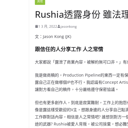
其他
Rushia透露身份 雖
1 3 月, 2022
jasonkong
文：Jason Kong (JK)
跟信任的人分享工作 人之常情
大家都說「露泄了商業內容，被解約無可口非。」有
我是做商稿的，Production Pipeline的東西一定
露自己正在做哪個IP也不行。我認識有Concept 
讓對方看自己的稿件，十分嚴格遵守保密協議。
但也有更多創作人，到底是寂寞難耐，工作上的抱怨
像是露這樣受歡迎的V主，想跟身邊的人分享自己點
工作群對話內容，相信是人之常情吧? 誰想到對方一
途的武器? Rushia被愛人背叛，被公司捨棄，想必