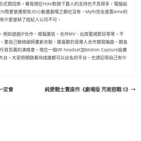
式買回來。畢竟現在Holo對旗下藝人的支持也不見得多，電腦設
N勢更是連那些3D小動畫劇場之類也沒有，Myth完全是靠Ame的
r有什麼是缺了經紀人公司不可。
例如遊戲IP合作、燈箱廣告、合作MV、出席電視節目等等。不
一職，要自己聯絡繪師畫新衣裝、跟喜歡的音樂人合作撰寫編曲、跟各
萬的演唱會，現在一個VR headset加Motion Capture設備
大台。大家把網路看待成誰都可以出名的平台，也請記得自己有什
一定會
純愛戰士賣座作《劇場版 咒術迴戰 0》