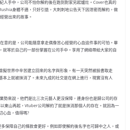
經紀人手中，公司不怕你解約後在跑到對家另起爐灶。Cover也真的
shia身體不適，只好引退
，大刺刺地公告天下因泄密而解約，做
色經營出來的故事。
我更在意的是，公司能隨意拿走偶像苦心經營的心血這件事的可怕。畢
，就等於自己的一部份掌握在公司手中。享用了網絡帶給大家的自
，在虛擬世界中辛苦建立回來的名字與形象，有一天突然被臉書取走
基本上就被抹消了。未來九成的社交是在網上進行，現實沒有人
以企業勢來說，他們是比三次元藝人更沒保障，連身份也是歸公司的存
以東山再起，Vtuber公司解約了就是抹消那個人的存在。就因為一
切心血，值得嗎?
更多保障自己的條款會更好。例如即使解約後名字也可歸中之人，或