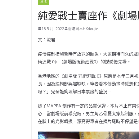
其他
純愛戰士賣座作《劇場版
18 5 月, 2022
香港同人HKdoujin
文：涼君
疫情控制措施暫時有放寛的跡象，大家期待而久的戲
術迴戰 0》（劇場版呪術廻戦0）的媒體優先場。
香港地區的《劇場版 咒術迴戰 0》原應是本年三月
長。因為編輯部興趣缺缺，筆者看本傳動畫時感想也
呀？」完全能夠理解日本票房的盛況。
除了MAPPA 制作有一定的品質保證，本片不止有
心。當劇場版前導完結，男主角乙骨憂太穿起制服，
在臉上的光影轉換，漂亮得筆者在播片尾時不停望是哪