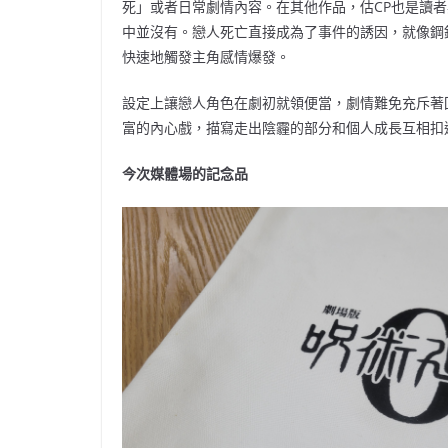
死」或者日常劇情內容。在其他作品，估CP也是讀
中並沒有。戀人死亡直接成為了事件的誘因，就像鋼
快速地觸發主角感情爆發。
設定上讓戀人角色在劇初就領便當，劇情難免充斥著
富的內心戲，描寫走出陰霾的部分和個人成長互相扣
今次媒體場的記念品