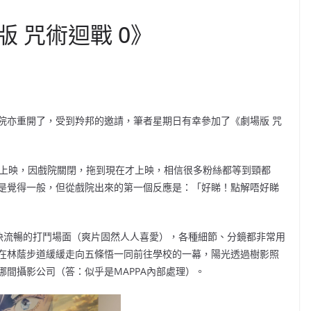
 咒術迴戰 0》
院亦重開了，受到羚邦的邀請，筆者星期日有幸參加了《劇場版 咒
初上映，因戲院關閉，拖到現在才上映，相信很多粉絲都等到頸都
是覺得一般，但從戲院出來的第一個反應是：「好睇！點解唔好睇
爽快流暢的打鬥場面（爽片固然人人喜愛），各種細節、分鏡都非常用
在林蔭步道緩緩走向五條悟一同前往學校的一幕，陽光透過樹影照
間攝影公司（答：似乎是MAPPA內部處理）。