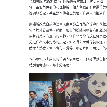
《劇場版 咒術迴戰 0》的結構相當嚴謹，片長算短
懂，主要角色群的心理轉折，個人背景都有適當的篇
疑問地看完，甚至對本傳產生興趣。作為入門推廣作
劇場版改篇自前傳漫畫《東京都立咒術高等專門學校
完本篇才看前傳。然而，細心的粉絲可以留意到超多
原著前篇未有畫出的人物，制作公司都有放在背景裡
分是作者文字記錄的設定，如乙骨和里香的初相遇，
然令人熟悉，會不會有人覺得，最初宣佈主角死刑的
作為帶領乙骨成長的重要人氣角色，五條老師戲份相
特別是考據派，都十分滿足。