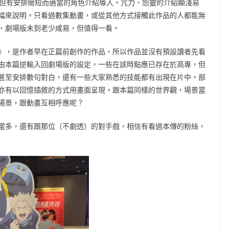
，但有安排簡短而適當的角色介紹導入。咒力、怨靈的介紹顯淺易
幅來說明。只看過數集動畫，或從其他方式接觸此作品的人都能無
，劇場版未到老少咸易，但值得一看。
》，是作者早在正篇前創作的作品，所以作品並沒有預設讀者先看
由本篇逆輸入回劇場版的設定，一些在該時點應已存在於高專，但
甚至安排數句對白，還有一些大家熟悉的技能都有出現在片中。部
亦有以回憶插敘的方式用畫面呈現。跟本篇同樣的世界觀，場景當
場景，跟動畫互相呼應呢？
當多，還有跟那位（不劇透）的對手戲，相信有看過本傳的粉絲，