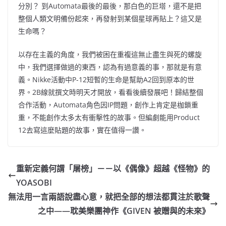
分別？ 到Automata最後的最後，那白色的巨塔，還不是把
整個人類文明備份起來，再發射到某個星球再貼上？這又是
生命嗎？
以存在主義的角度，我們被困在重複這無止盡生與死的螺旋
中，我們選擇做過的東西，認為有過意義的事，那就是有意
義。Nikke活動中P-12短暫的生命是幫助A2回到原本的世
界。2B線就撰文時明天才開放，看看後續發展吧！歸結整個
合作活動，Automata角色因IP問題，創作上肯定是枷鎖重
重，不能創作太多太有衝擊性的故事。但編劇能用Product
12去寫這麼貼題的故事，實在值得一讚。
重新定義何謂「屠榜」－－以《偶像》超越《怪物》的
YOASOBI
無法用一言兩語說盡心意，就把全部的想法都貫注於歌聲
之中——耽美樂團神作《GIVEN 被贈與的未來》