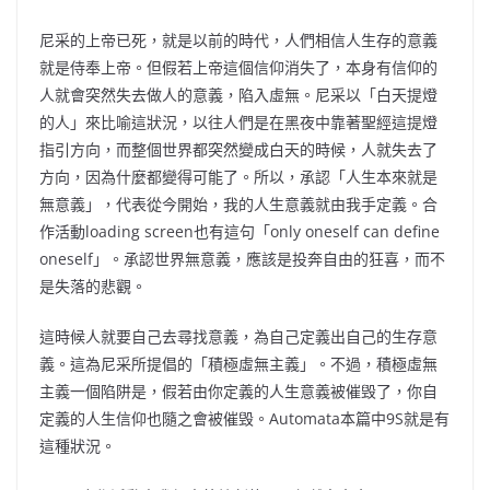
尼采的上帝已死，就是以前的時代，人們相信人生存的意義
就是侍奉上帝。但假若上帝這個信仰消失了，本身有信仰的
人就會突然失去做人的意義，陷入虛無。尼采以「白天提燈
的人」來比喻這狀況，以往人們是在黑夜中靠著聖經這提燈
指引方向，而整個世界都突然變成白天的時候，人就失去了
方向，因為什麼都變得可能了。所以，承認「人生本來就是
無意義」，代表從今開始，我的人生意義就由我手定義。合
作活動loading screen也有這句「only oneself can define
oneself」。承認世界無意義，應該是投奔自由的狂喜，而不
是失落的悲觀。
這時候人就要自己去尋找意義，為自己定義出自己的生存意
義。這為尼采所提倡的「積極虛無主義」。不過，積極虛無
主義一個陷阱是，假若由你定義的人生意義被催毁了，你自
定義的人生信仰也隨之會被催毁。Automata本篇中9S就是有
這種狀況。