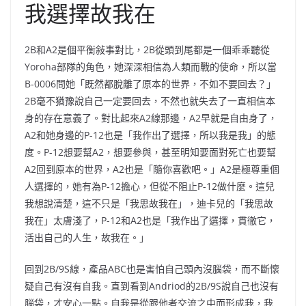
我選擇故我在
2B和A2是個平衡敍事對比，2B從頭到尾都是一個乖乖聽從
Yoroha部隊的角色，她深深相信為人類而戰的使命，所以當
B-0006問她「既然都脫離了原本的世界，不如不要回去？」
2B毫不猶豫說自己一定要回去，不然也就失去了一直相信本
身的存在意義了。對比起來A2線那邊，A2早就是自由身了，
A2和她身邊的P-12也是「我作出了選擇，所以我是我」的態
度。P-12想要幫A2，想要參與，甚至明知要面對死亡也要幫
A2回到原本的世界，A2也是「隨你喜歡吧。」A2是極尊重個
人選擇的，她有為P-12擔心，但從不阻止P-12做什麼。這兒
我想說清楚，這不只是「我思故我在」，迪卡兒的「我思故
我在」太膚淺了，P-12和A2也是「我作出了選擇，貫徹它，
活出自己的人生，故我在。」
回到2B/9S線，產品ABC也是害怕自己頭內沒腦袋，而不斷懷
疑自己有沒有自我。直到看到Andriod的2B/9S說自己也沒有
腦袋，才安心一點。自我是從跟他者交流之中而形成我，我