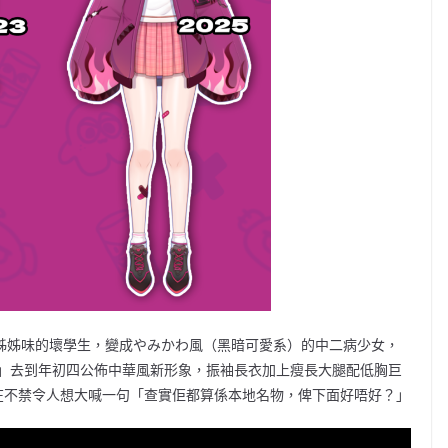
變由姊姊味的壞學生，變成やみかわ風（黑暗可愛系）的中二病少女，
」去到年初四公佈中華風新形象，振袖長衣加上瘦長大腿配低胸巨
實在不禁令人想大喊一句「查實佢都算係本地名物，俾下面好唔好？」