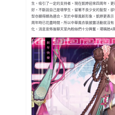
生，吸引了一定的支持者。現在凱婷迎來四周年，更
好。不斷說自己是壞學生，留著不良少女的髮型，卻
型亦顯得頗為適合。至於中華風新形象，凱婷更表示
周年時已花盡時間，所以中華風衣裝披露活動就沒有「
化，消息宣佈後聊天室內粉絲們十分興奮，堪稱她4