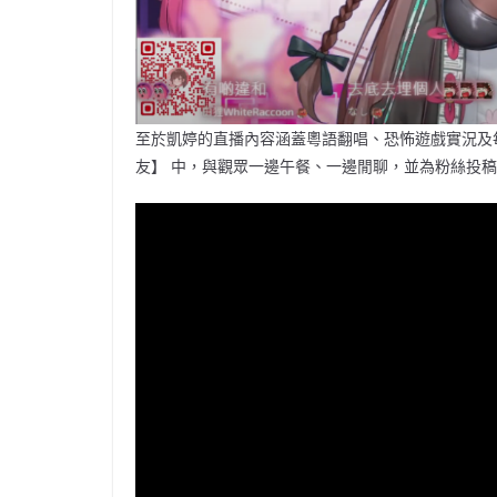
至於凱婷的直播內容涵蓋粵語翻唱、恐怖遊戲實況及
友】 中，與觀眾一邊午餐、一邊閒聊，並為粉絲投