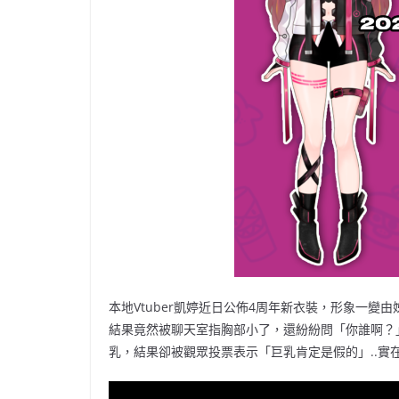
本地Vtuber凱婷近日公佈4周年新衣裝，形象一
結果竟然被聊天室指胸部小了，還紛紛問「你誰啊？
乳，結果卻被觀眾投票表示「巨乳肯定是假的」..