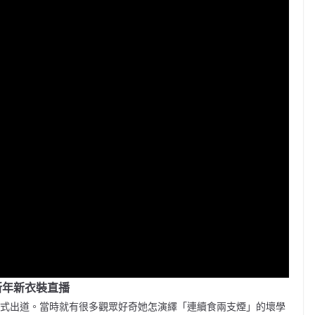
新年新衣裝直播
正式出道。當時就有很多觀眾好奇她怎演繹「連續食兩支煙」的壞學