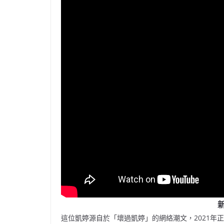
這位凱婷源自於「壞過凱婷」的網絡潮文，2021年