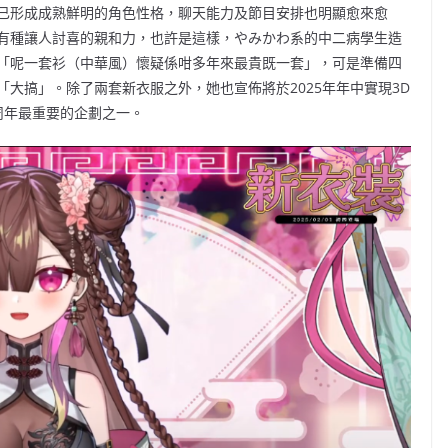
已形成成熟鮮明的角色性格，聊天能力及節目安排也明顯愈來愈
有種讓人討喜的親和力，也許是這樣，やみかわ系的中二病學生造
「呢一套衫（中華風）懷疑係咁多年來最貴既一套」，可是準備四
大搞」。除了兩套新衣服之外，她也宣佈將於2025年年中實現3D
周年最重要的企劃之一。