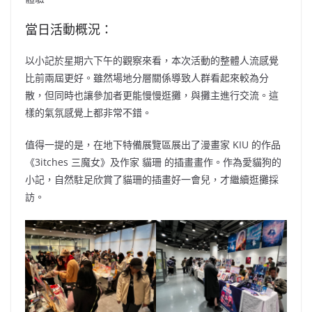
當日活動概況：
以小記於星期六下午的觀察來看，本次活動的整體人流感覺
比前兩屆更好。雖然場地分層關係導致人群看起來較為分
散，但同時也讓參加者更能慢慢逛攤，與攤主進行交流。這
樣的氣氛感覺上都非常不錯。
值得一提的是，在地下特備展覽區展出了漫畫家 KIU 的作品
《3itches 三魔女》及作家 貓珊 的插畫畫作。作為愛貓狗的
小記，自然駐足欣賞了貓珊的插畫好一會兒，才繼續逛攤採
訪。