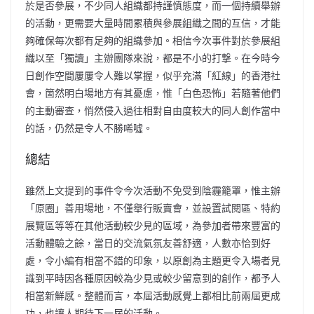
於是否參展，不少同人組織都持謹慎態度，而一個持續舉辦
的活動，更需要大量時間累積與參展組織之間的互信，才能
夠確保每次都有足夠的組織參加。相信今次事件對於參展組
織以至「獨讀」主辦團隊來說，都是不小的打撃。在今時今
日創作空間屢屢令人難以掌握，似乎充滿「紅線」的香港社
會，箇然明白場地方有其憂慮，惟「白色恐怖」若隨著他們
的主動審查，悄然侵入過往相對自由度較大的同人創作當中
的話，仍然是令人不勝唏噓。
總結
雖然上文提到的事件令今次活動不免受到陰霾籠罩，惟主辦
「原圈」善用場地，不僅舉行販賣會，並設置試閱區、特約
展覽區等等在其他活動較少見的區域，為參加者帶來豐富的
活動體驗之餘，當日的交流氣氛友善舒適，人數亦恰到好
處，令小編有相當不錯的印象，以原創為主題更令入場者見
識到平時因各種原因較為少見或較少留意到的創作，都予人
相當新鮮感。整體而言，本屆活動感覺上都相比前兩屆更成
功，也讓人期待下一屆的活動。