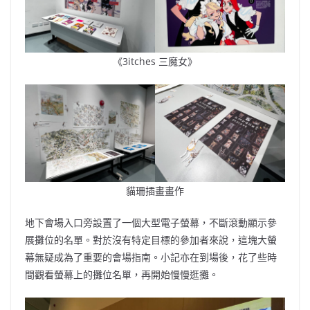
《3itches 三魔女》
貓珊插畫畫作
地下會場入口旁設置了一個大型電子螢幕，不斷滾動顯示參
展攤位的名單。對於沒有特定目標的參加者來說，這塊大螢
幕無疑成為了重要的會場指南。小記亦在到場後，花了些時
間觀看螢幕上的攤位名單，再開始慢慢逛攤。