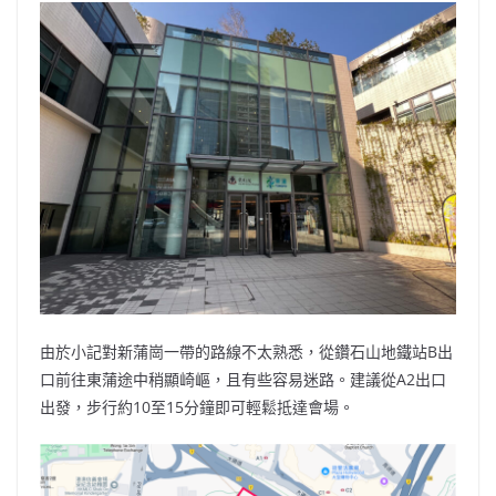
由於小記對新蒲崗一帶的路線不太熟悉，從鑽石山地鐵站B出
口前往東蒲途中稍顯崎嶇，且有些容易迷路。建議從A2出口
出發，步行約10至15分鐘即可輕鬆抵達會場。