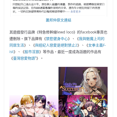
蕭邦仲原文連結
其遊戲發行品牌《特急修幹線lewd loco》的facebook專頁也
遭刪除。旗下品牌有《
禁慾健身中心
》、《
我與魅魔上司的
同居生活
》、《
與經紀人戀愛是絕對禁止2
》、《
女拳主義F-
ist
》、《
股市淫狼
》等作品，最近一度成為話題的作品有
《
臺灣戀愛物語⁵
》。