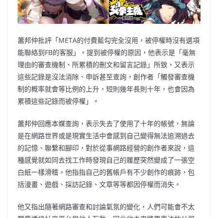
蕭邦仲批評「META的付費藍勾完全沒用，被停權時沒有選項
能聯絡到FB的客服」。提到被停權的原因，他表示是「毫無
理由的審查機制、所累積的刪文和留言記錄」所致，又表示
這些記錄是沒法消除、申訴甚至查詢，創作者「觸發審查機
制的概率就會等比例的上升，短則幾年長則十年，也會因為
累積這些記錄而被停權」。
蕭邦仲回應本媒查詢，表示失去了使用了十年的帳號，無論
是在網路世界或是現實生活中會感到自己變得無法追溯過去
的記憶、聯繫和腳印，對於從事網路經營的創作者來說，這
種感覺就如同去找工作時發現自己的履歷突然變成了一張空
白紙一樣滑稽。他指指自己的舊帳戶有不少創作的痕跡，包
括漫畫、遊戲、採訪記錄、文章等等都因停權而消失。
他又指出隨著網路審查和討論氣氛的變化，人們可能會不太