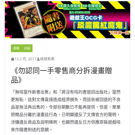
專欄
評論
13 2 月, 2017
結城有希
《勿認同一手零售商分拆漫畫贈
品》
「無咭當作新書出售」和「將沒有咭的書退回出版社」當然
更無恥，這對文傳直接造成經濟損失，而這些被回退的不良
品是無法再出售的，令部份期數已不能再提供。但是，單單
把贈品分離於漫畫這行為，已明顯違反了文傳官方的聲明，
涉嫌違反商品及說明條例，也顯然違反日方供應原裝遊戲咭
來作隨書附送的意願。