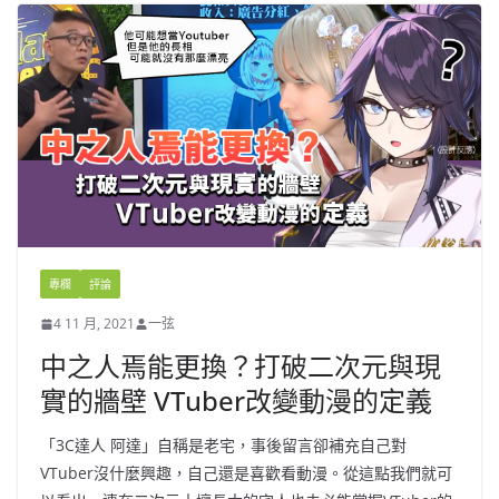
專欄
評論
4 11 月, 2021
一弦
中之人焉能更換？打破二次元與現
實的牆壁 VTuber改變動漫的定義
「3C達人 阿達」自稱是老宅，事後留言卻補充自己對
VTuber沒什麼興趣，自己還是喜歡看動漫。從這點我們就可