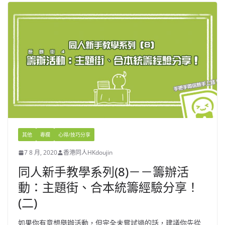
其他
專欄
心得/技巧分享
7 8 月, 2020
香港同人HKdoujin
同人新手教學系列(8)－－籌辦活
動：主題街、合本統籌經驗分享！
(二)
如果你有意想舉辦活動，但完全未嘗試過的話，建議你先從