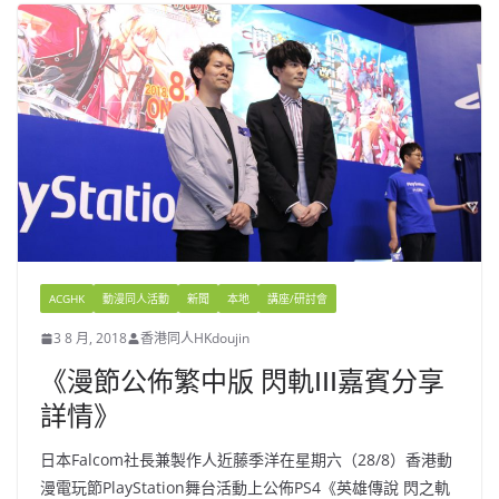
ACGHK
動漫同人活動
新聞
本地
講座/研討會
3 8 月, 2018
香港同人HKdoujin
《漫節公佈繁中版 閃軌III嘉賓分享
詳情》
日本Falcom社長兼製作人近藤季洋在星期六（28/8）香港動
漫電玩節PlayStation舞台活動上公佈PS4《英雄傳說 閃之軌