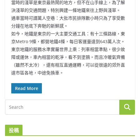
當時的淺草是東京最熱鬧的地方，但不在山手線上，為了解
決淺草的交通問題，特別興建一條地鐵來往上野與淺草。
通車當時可謂萬人空巷：大批市民排隊數小時只為了享受數
分鐘在地底下奔馳的新鮮感。
如今，地鐵是東京的一大主要交通工具：有十三條路線，東
京Metro 9條，都營地鐵4條，每日客運量達到643萬人次。
東京地鐵的服務水準實屬世界上乘：列車相當準點，很少故
障或運休，車內相當的乾淨，看不到塗鴉。而且冷暖氣齊備
（雖然不太冷），還有相互直通運轉，可以從很遠的郊外直
達市區各地，中途免換車。
Read More
投稿