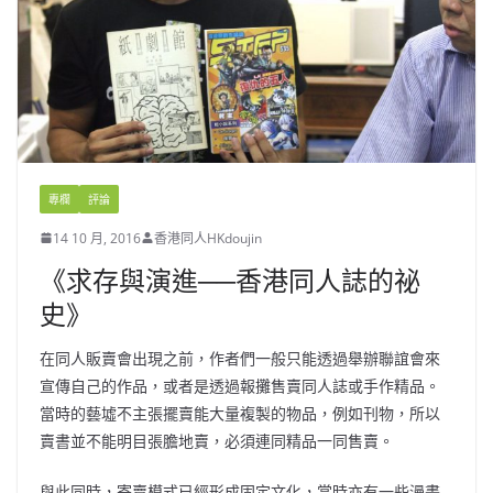
專欄
評論
14 10 月, 2016
香港同人HKdoujin
《求存與演進──香港同人誌的祕
史》
在同人販賣會出現之前，作者們一般只能透過舉辦聯誼會來
宣傳自己的作品，或者是透過報攤售賣同人誌或手作精品。
當時的藝墟不主張擺賣能大量複製的物品，例如刊物，所以
賣書並不能明目張膽地賣，必須連同精品一同售賣。
與此同時，寄賣模式已經形成固定文化，當時亦有一些漫畫