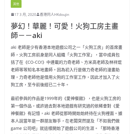
其他
17 3 月, 2020
香港同人HKdoujin
夢幻！華麗！可愛！火狗工房主畫
師－－aki
aki 老師是少有香港本地遊戲公司之一「火狗工房」的首席畫
師，火狗工房前身是同人組織「火狗工作室」，當中成員包
括了在《CO-CO!》中連載的力奇老師、方米高老師及林祥焜
老師等等知名本地畫師。因為初入行是做力奇老師的漫畫助
理，力奇老師他是借用火狗的工作室工作，因此才加入了火
狗工房，至今前後經已二十年。
最初參與的作品是1999年的《愛神餐館》，也是火狗工房的
第一個作品，或許過去對本地遊戲有研究過的依稀會對《愛
神餐館》有記憶，aki 老師從那時開始始終待在火狗裡面。據
本人說當年是一群朋友聯手，在老闆突然提及「不如我們做
game 公司吧」就這樣開始了遊戲公司的生涯。「那時香港