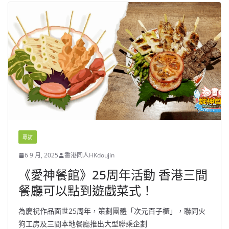
專訪
6 9 月, 2025
香港同人HKdoujin
《愛神餐館》25周年活動 香港三間
餐廳可以點到遊戲菜式！
為慶祝作品面世25周年，策劃團體「次元百子櫃」，聯同火
狗工房及三間本地餐廳推出大型聯乘企劃