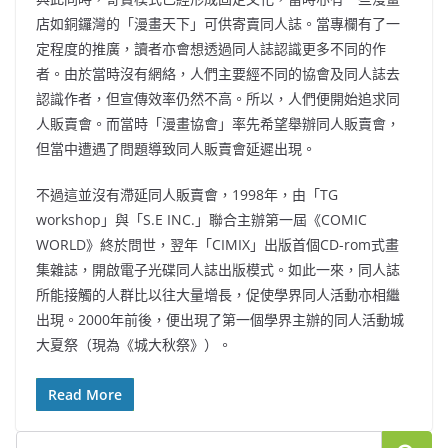
店如銅鑼灣的「漫畫天下」可供寄賣同人誌。當專欄有了一
定程度的推廣，讀者亦會想透過同人誌認識更多不同的作
者。由於當時沒有網絡，人們主要經不同的協會及同人誌去
認識作者，但宣傳效率仍然不高。所以，人們便開始追求同
人販賣會。而當時「漫畫協會」率先希望舉辦同人販賣會，
但當中遭遇了問題導致同人販賣會延遲出現。
不過這並沒有滯延同人販賣會，1998年，由「TG
workshop」與「S.E INC.」聯合主辦第一屆《COMIC
WORLD》終於問世，翌年「CIMIX」出版首個CD-rom式畫
集雜誌，開啟電子光碟同人誌出版模式。如此一來，同人誌
所能接觸的人群比以往大量增長，促使學界同人活動亦相繼
出現。2000年前後，便出現了第一個學界主辦的同人活動城
大夏祭（現為《城大秋祭》）。
Read More