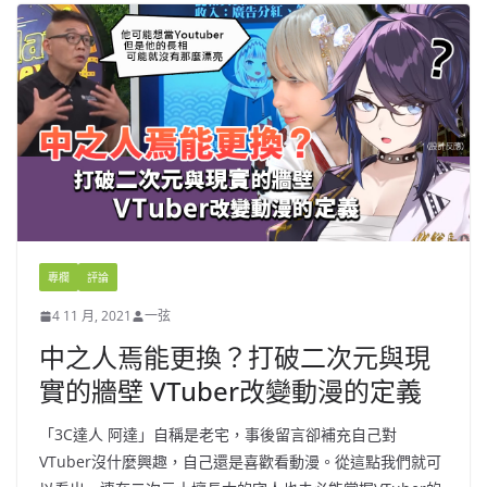
專欄
評論
4 11 月, 2021
一弦
中之人焉能更換？打破二次元與現
實的牆壁 VTuber改變動漫的定義
「3C達人 阿達」自稱是老宅，事後留言卻補充自己對
VTuber沒什麼興趣，自己還是喜歡看動漫。從這點我們就可