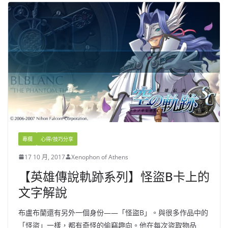
專欄
心得/技巧分享
17 10 月, 2017
Xenophon of Athens
【英雄傳說軌跡系列】怪盜B卡上的
文字解說
布盧布蘭還有另外一個身份——「怪盜B」。與很多作品中的
「怪盜」一樣，都有奇怪的偷竊趣向。他在每次盜取物品