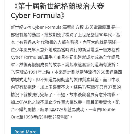
《第十屆新世紀格蘭披治大賽
Cyber Formula》
新世紀GPX Cyber Formula(高智能方程式/閃電霹靂車)是一
部很有趣的動畫，播放期幾乎橫跨了上世紀整個90年代，基
本上有看過90年代動畫的人都有看過。內容大約就是講述一
位少年風見隼人意外地成為當時流行的新型電腦一級方程式
Cyber Formula的車手，並且在初出道就成功成為全年總冠
軍，然後再慢慢成長的故事。說起來這套系列還滿有波折：
TV原版於1991年上映，本來是計劃以當時流行的50集連播四
季模式走的，但不知道為何動畫的製作質素其差，而且中段
內容有點拖延，加上周邊賣不火，結果TV原版在只有37集的
情況下就被強行完結了。不過，故事後段發展有意外精彩，
加上OVA化之後不單止令作畫大幅改善，而且節奏變快，配
合不錯的劇情，結果4套OVA都甚為成功，一直由Double
One至1998年的SIN都非常叫好。
Read More