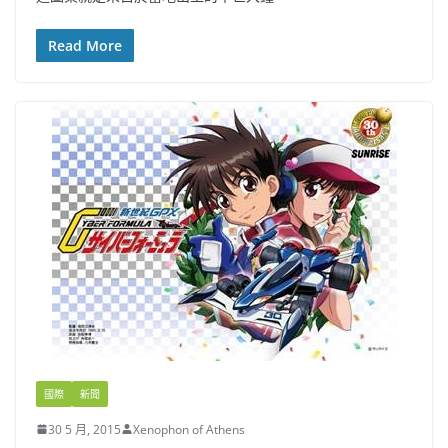
Read More
國際
新聞
30 5 月, 2015
Xenophon of Athens