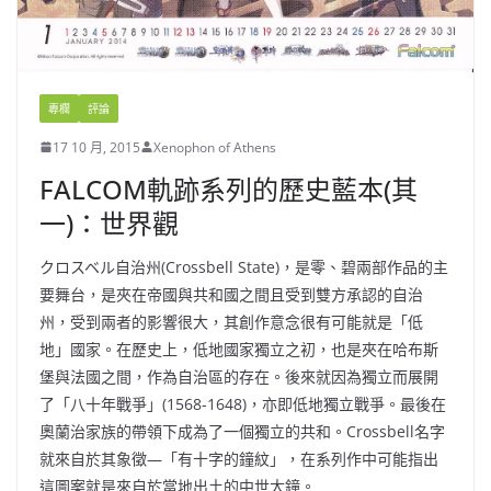
專欄
評論
17 10 月, 2015
Xenophon of Athens
FALCOM軌跡系列的歷史藍本(其
一)：世界觀
クロスベル自治州(Crossbell State)，是零、碧兩部作品的主
要舞台，是夾在帝國與共和國之間且受到雙方承認的自治
州，受到兩者的影響很大，其創作意念很有可能就是「低
地」國家。在歷史上，低地國家獨立之初，也是夾在哈布斯
堡與法國之間，作為自治區的存在。後來就因為獨立而展開
了「八十年戰爭」(1568-1648)，亦即低地獨立戰爭。最後在
奧蘭治家族的帶領下成為了一個獨立的共和。Crossbell名字
就來自於其象徵—「有十字的鐘紋」，在系列作中可能指出
這圖案就是來自於當地出土的中世大鐘。