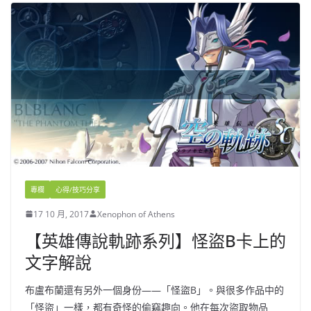
專欄
心得/技巧分享
17 10 月, 2017
Xenophon of Athens
【英雄傳說軌跡系列】怪盜B卡上的
文字解說
布盧布蘭還有另外一個身份——「怪盜B」。與很多作品中的
「怪盜」一樣，都有奇怪的偷竊趣向。他在每次盜取物品