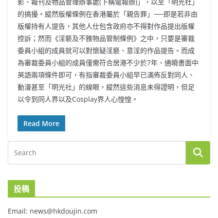
影、報刊及物品管理辦事處(下稱電報辦)」，以至「明光社」
的搞擾。縱然版權條例在香港屬於「親告罪」──即是若非由
版權持有人提告，其他人仕包含政府亦不得對作品提出版權
控訴；然而《淫褻及不雅物品管制條例》之中，只要是審裁
委員小組的成員就可以對懷疑淫褻、意淫的作品提告。而成
為審裁委員小組的成員僅需符合居港不少於7年、通曉書面中
英語兩項條件即可，有指審裁委員小組早已滿佈反對同人、
動漫甚至「明光社」的線眼，縱然這些消息未得證明，但足
以令到同人界以及Cosplay界人心惶惶。
Read More
投稿
Email: news@hkdoujin.com