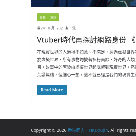
專欄
評論
24 10 月, 2021
一弦
Vtuber時代再探討網路身份
在現實世界的人過得不如意、不滿足，透過虛擬世界
於虛擬世界，所有事物均披著神秘面紗，好奇的人類
目。故事中的阿鈴由虛擬世界起底起到現實世界，然
荒謬無稽，但細心一想，這不就已經是我們的現實生
Read More
Copyright © 2026
香港同人．HKDoujin
. All rights r