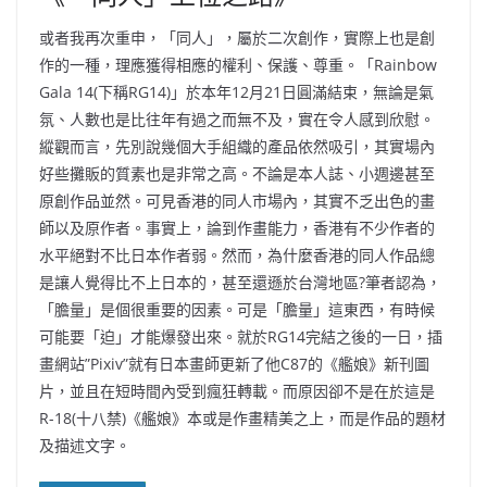
或者我再次重申，「同人」，屬於二次創作，實際上也是創
作的一種，理應獲得相應的權利、保護、尊重。「Rainbow
Gala 14(下稱RG14)」於本年12月21日圓滿結束，無論是氣
氛、人數也是比往年有過之而無不及，實在令人感到欣慰。
縱觀而言，先別說幾個大手組織的產品依然吸引，其實場內
好些攤販的質素也是非常之高。不論是本人誌、小週邊甚至
原創作品並然。可見香港的同人市場內，其實不乏出色的畫
師以及原作者。事實上，論到作畫能力，香港有不少作者的
水平絕對不比日本作者弱。然而，為什麼香港的同人作品總
是讓人覺得比不上日本的，甚至還遜於台灣地區?筆者認為，
「膽量」是個很重要的因素。可是「膽量」這東西，有時候
可能要「迫」才能爆發出來。就於RG14完結之後的一日，插
畫網站”Pixiv”就有日本畫師更新了他C87的《艦娘》新刊圖
片，並且在短時間內受到瘋狂轉載。而原因卻不是在於這是
R-18(十八禁)《艦娘》本或是作畫精美之上，而是作品的題材
及描述文字。