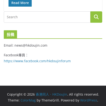
Read More
投稿
Email: news@hkdoujin.com
Facebook專頁：
https://www.facebook.com/hkdoujinforum
Copyright © 2026
香港同人．HKDoujin
. All rights reserved.
Theme:
ColorMag
by ThemeGrill. Powered by
WordPress
.