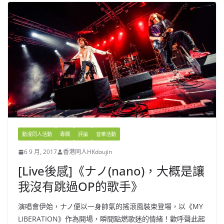
動漫同人活動
專欄
評論
音樂活動
6 9 月, 2017
香港同人HKdoujin
[Live後感]《ナノ(nano)，大概是讓
我沒有跳過OP的歌手》
演唱會伊始，ナノ便以一身帥氣的搖滾風裝束登場，以《MY
LIBERATION》作為開場，瞬間點燃歌迷的情緒！歡呼聲此起