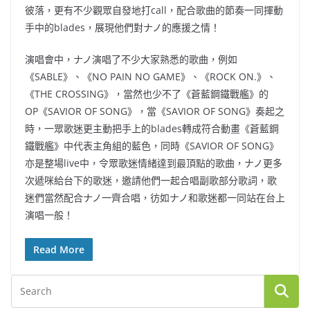
彼落，更有不少觀眾自發地打call，配合歌曲的節奏一同揮動
手中的blades，展現他們對ナノ的應援之情！
演唱會中，ナノ演唱了不少大家熟悉的歌曲，例如
《SABLE》、《NO PAIN NO GAME》、《ROCK ON.》、
《THE CROSSING》，當然也少不了《蒼藍鋼鐵戰艦》的
OP《SAVIOR OF SONG》，當《SAVIOR OF SONG》奏起之
時，一眾歌迷更主動把手上的blades轉成符合動畫《蒼藍鋼
鐵戰艦》中代表主角組的藍色，同時《SAVIOR OF SONG》
亦是整場live中，令眾歌迷情緒達到最頂點的歌曲，ナノ更多
次遞咪給台下的歌迷，邀請他們一起合唱副歌部分歌詞，歌
迷們當然配合ナノ一齊合唱，彷如ナノ和歌迷都一同站在台上
演唱一般！
Read More