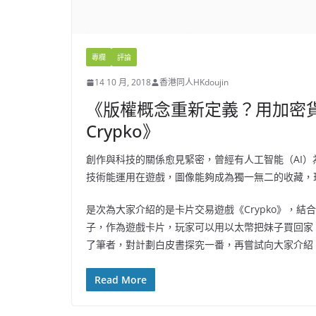
專欄
評論
14 10 月, 2018
香港同人HKdoujin
《版權概念重新定義？用加密
Crypko》
創作與科技的關係愈見緊密，曾經有人工智能（AI
技術能運用在遊戲，圖像能夠成為獨一無二的收藏，
是次為大家介紹的是卡片交易遊戲《Crypko》，結合A
子，作為遊戲卡片，玩家可以用以太幣把妹子買回家
了筆者，對計劃白皮書探究一番，再嘗試向大家介紹
Read More