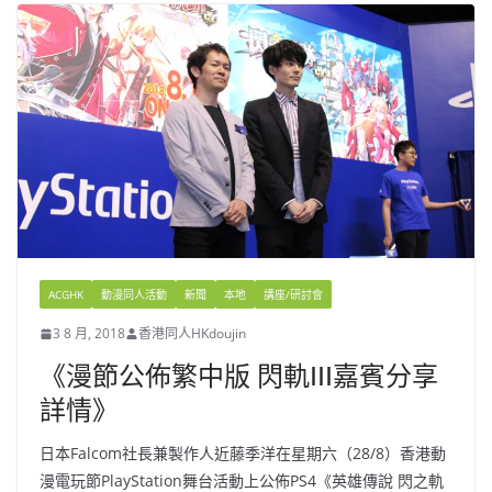
ACGHK
動漫同人活動
新聞
本地
講座/研討會
3 8 月, 2018
香港同人HKdoujin
《漫節公佈繁中版 閃軌III嘉賓分享
詳情》
日本Falcom社長兼製作人近藤季洋在星期六（28/8）香港動
漫電玩節PlayStation舞台活動上公佈PS4《英雄傳說 閃之軌