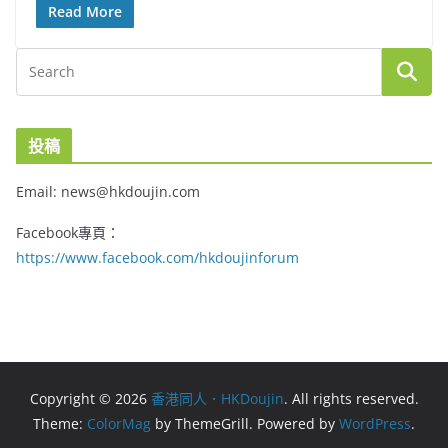
Read More
投稿
Email: news@hkdoujin.com
Facebook專頁：
https://www.facebook.com/hkdoujinforum
Copyright © 2026
香港同人．HKDoujin
. All rights reserved.
Theme:
ColorMag
by ThemeGrill. Powered by
WordPress
.