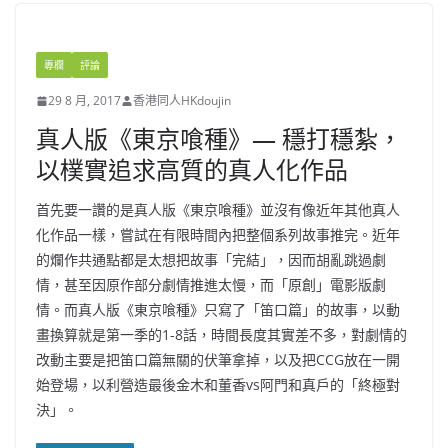
專欄
評論
29 8 月, 2017
香港同人HKdoujin
真人版《東京喰種》— 穩打穩紮，
以樸實追求高質的真人化作品
首先要一讚的是真人版《東京喰種》並沒有像近年其他真人
化作品一樣，嘗試在有限時間內把整個系列故事推完。近年
的爛作共通點都是太想把故事「完結」，因而胡亂跳過劇
情，甚至因原作部分劇情推進太慢，而「原創」電影版劇
情。而真人版《東京喰種》只寫了「笛口篇」的故事，以動
畫換算就是第一季的1-8話，時間長度其實差不多，對劇情的
改動主要是把笛口篇無關的伏筆拿掉，以及把CCG放在一開
始登場，以利營造最後金木和董香vs阿門和真戶的「終極對
決」。