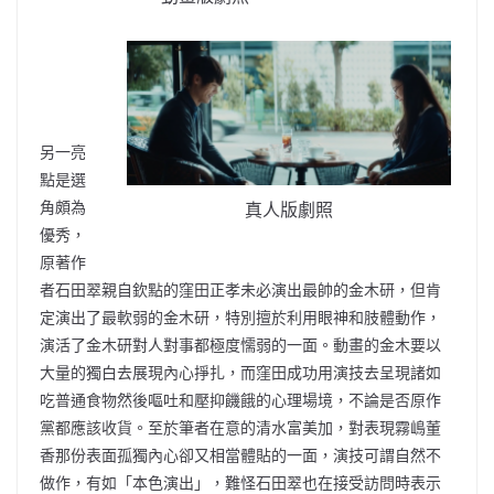
另一亮
點是選
角頗為
真人版劇照
優秀，
原著作
者石田翠親自欽點的窪田正孝未必演出最帥的金木研，但肯
定演出了最軟弱的金木研，特別擅於利用眼神和肢體動作，
演活了金木研對人對事都極度懦弱的一面。動畫的金木要以
大量的獨白去展現內心掙扎，而窪田成功用演技去呈現諸如
吃普通食物然後嘔吐和壓抑饑餓的心理場境，不論是否原作
黨都應該收貨。至於筆者在意的清水富美加，對表現霧嶋董
香那份表面孤獨內心卻又相當體貼的一面，演技可謂自然不
做作，有如「本色演出」，難怪石田翠也在接受訪問時表示