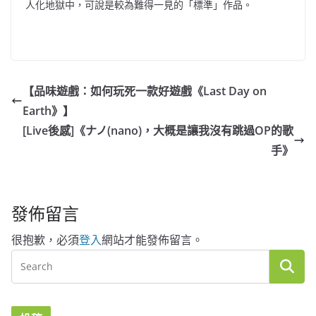
人化地獄中，可說是較為難得一見的「標準」作品。
【品味遊戲：如何玩死一款好遊戲《Last Day on
Earth》】
[Live後感]《ナノ(nano)，大概是讓我沒有跳過OP的歌
手》
發佈留言
很抱歉，必須
登入
網站才能發佈留言。