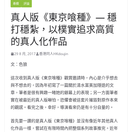
專欄
評論
真人版《東京喰種》— 穩
打穩紮，以樸實追求高質
的真人化作品
29 8 月, 2017
香港同人HKdoujin
文：色狼
這次收到真人版《東京喰種》觀賞邀請時，內心是介乎想去
與不想去的，因為年初寫了一篇關於清水富美加隱退的文
章，筆者是很有興趣一睹她的銀幕上的表現；另一方面筆者
實在被最近的真人版嚇怕，恐懼會被這套片摧毀對原作本來
的觀感。看完之後，幸好，導演看來仍是有十分自量的。
首先要一讚的是真人版《東京喰種》並沒有像近年其他真人
化作品一樣，嘗試在有限時間內把整個系列故事推完。近年