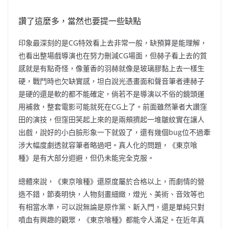
讚了這麼多，當然也要提一些缺點
印象最深刻的是CG特效看上去非常一般，缺預算是能理解，
也看出整場戲導演也在努力刪減CG場面，但赫子看上去的質
感就是有點奇怪，像董香的羽赫就像是玻璃膠黏上去一樣生
硬，戰鬥時也欠缺實感，坦白說光憑畫面和聲音筆者連赫子
是硬的還是軟的都不能確定，倘若不是導演以不俗的鏡頭運
用補救，整套電影可能就死在CG上了。前面雖然筆者大讚窪
田的演技，但窪田笑起上來的是兩頰擠起一堆皺紋實在讓人
出戲，說好的小白臉形象一下就毀了，還有幾個bug位不過牽
涉大幅度劇透就容筆者略過吧。真人化的問題，《東京喰
種》是有大部分迴避，但仍未能完全克服。
總體來說，《東京喰種》還原度屬於合格以上，而劇情的營
造不錯，節奏明快，人物刻畫細緻，燈光、美術、音效等也
有相當水準，可以說無論是原作黨、新入門，還是單純只對
噴血有興趣的觀眾，《東京喰種》都能令人滿足。在近年真