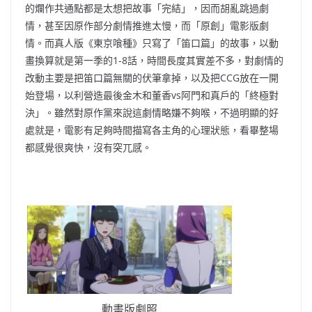
的爛作共通點都是太想把故事「完結」，因而胡亂跳過劇
情，甚至因原作部分劇情推進太慢，而「原創」電影版劇
情。而真人版《東京喰種》只寫了「笛口篇」的故事，以動
畫換算就是第一季的1-8話，時間長度其實差不多，對劇情的
改動主要是把笛口篇無關的伏筆拿掉，以及把CCG放在一開
始登場，以利營造最後金木和董香vs阿門和真戶的「終極對
決」。雖然對原作黨來說這劇情略嫌不夠喉，不過明顯的好
處就是，電影有足夠時間描寫各主角的心理狀態，看畢整場
都感覺很爽快，沒有突兀感。
動畫版劇照