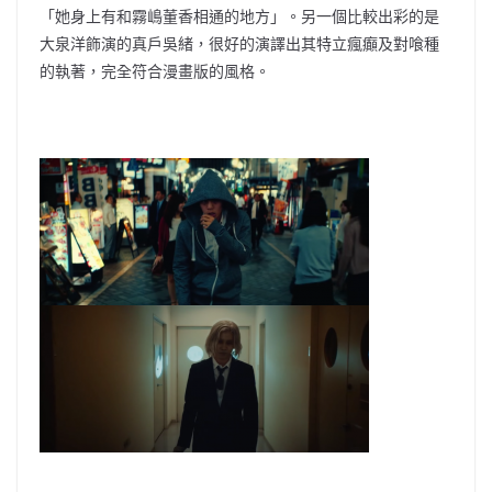
「她身上有和霧嶋董香相通的地方」。另一個比較出彩的是
大泉洋飾演的真戶吳緒，很好的演譯出其特立瘋癲及對喰種
的執著，完全符合漫畫版的風格。