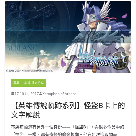
專欄
心得/技巧分享
17 10 月, 2017
Xenophon of Athens
【英雄傳說軌跡系列】怪盜B卡上的
文字解說
布盧布蘭還有另外一個身份——「怪盜B」。與很多作品中的
「怪盜」一樣，都有奇怪的偷竊趣向。他在每次盜取物品