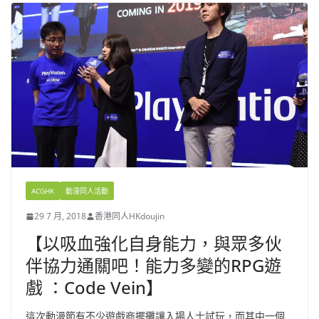
ACGHK
動漫同人活動
29 7 月, 2018
香港同人HKdoujin
【以吸血強化自身能力，與眾多伙
伴協力通關吧！能力多變的RPG遊
戲 ：Code Vein】
這次動漫節有不少遊戲商擺攤讓入場人士試玩，而其中一個