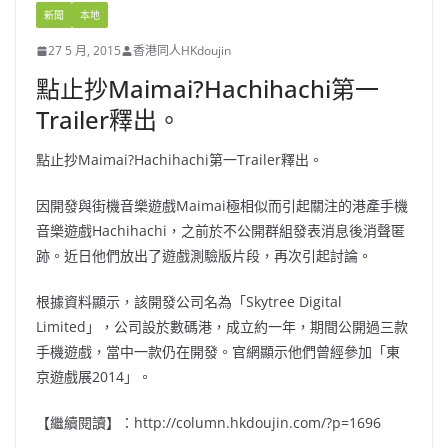
新聞
本地
27 5 月, 2015
香港同人HKdoujin
點止抄Maimai?Hachihachi第一
Trailer釋出。
點止抄Maimai?Hachihachi第一Trailer釋出。
因開發與街機音樂遊戲Maimai極相似而引起關注的港產手機
音樂遊戲Hachihachi，之前於不公開群組發表消息後消聲匿
跡。近日他們放出了遊戲測驗版片段，再次引起討論。
根據資料顯示，該開發公司名為「Skytree Digital
Limited」，公司設於數碼港，成立約一年，期間公開過三款
手機遊戲，當中一款仍在開發。官網顯示他們曾經參加「東
京遊戲展2014」。
【繼續閱讀】：http://column.hkdoujin.com/?p=1696