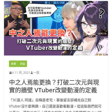
專欄
評論
4 11 月, 2021
一弦
中之人焉能更換？打破二次元與現
實的牆壁 VTuber改變動漫的定義
「3C達人 阿達」自稱是老宅，事後留言卻補充自己對
VTuber沒什麼興趣，自己還是喜歡看動漫。從這點我們就可