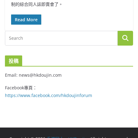
制的綜合同人誌即賣會了。
Read More
投稿
Email: news@hkdoujin.com
Facebook專頁：
https://www.facebook.com/hkdoujinforum