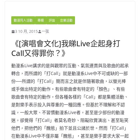
動漫同人活動
專欄
評論
音樂活動
3 10 月, 2015
一弦
《[演唱會文化]我睇Live企起身打
Call又得罪你？》
動漫系Live講求的是與觀眾的互動、氣氛連貫與及歌曲的起承
轉合，而所謂的「打Call」就是動漫系Live中不可或缺的一部
份──所謂的「打Call」簡而言之就是伴隨著歌曲，以螢光棒
或手做出特定的動作。有些歌曲會有特定的「顏色」、有些
歌曲會有特定的動作，但各種各樣的「Call」都是集體活動、
是對樂手表示投入與尊重的一種回應。但基於不理解和不認
識，一般大眾、不習慣動漫系Live者，甚至是少部份的動漫
迷，卻覺得「打Call」者莫名奇妙、阻礙欣賞演出、甚至恥笑
他們，把他們的「醜態」拍下並且公諸於世。然而「打Call」
在動漫系Live中不僅非屬「醜態」，甚至是樂手要求大家一起