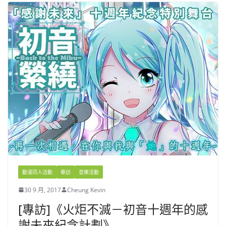
動漫同人活動
專訪
音樂活動
30 9 月, 2017
Cheung Kevin
[專訪]《火炬不滅－初音十週年的感
謝未來紀念計劃》