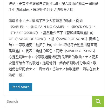
彼落，更有不少觀眾自發地打call，配合歌曲的節奏一同揮動
手中的blades，展現他們對ナノ的應援之情！
演唱會中，ナノ演唱了不少大家熟悉的歌曲，例如
《SABLE》、《NO PAIN NO GAME》、《ROCK ON.》、
《THE CROSSING》，當然也少不了《蒼藍鋼鐵戰艦》的
OP《SAVIOR OF SONG》，當《SAVIOR OF SONG》奏起之
時，一眾歌迷更主動把手上的blades轉成符合動畫《蒼藍鋼
鐵戰艦》中代表主角組的藍色，同時《SAVIOR OF SONG》
亦是整場live中，令眾歌迷情緒達到最頂點的歌曲，ナノ更多
次遞咪給台下的歌迷，邀請他們一起合唱副歌部分歌詞，歌
迷們當然配合ナノ一齊合唱，彷如ナノ和歌迷都一同站在台上
演唱一般！
Read More