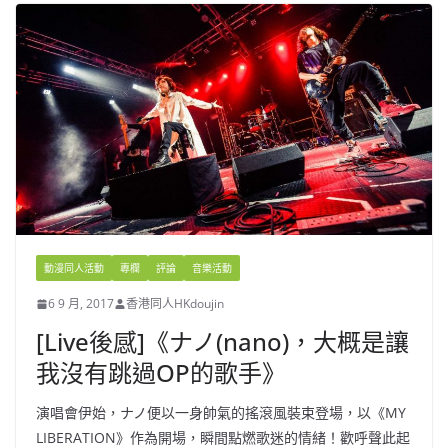
動漫同人活動
專欄
評論
音樂活動
6 9 月, 2017
香港同人HKdoujin
[Live後感]《ナノ(nano)，大概是讓
我沒有跳過OP的歌手》
演唱會伊始，ナノ便以一身帥氣的搖滾風裝束登場，以《MY
LIBERATION》作為開場，瞬間點燃歌迷的情緒！歡呼聲此起