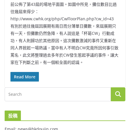
前公佈了第43屆的場地平面圖。如圖中所見，攤位數目比過
往幾屆來得少：
http://www.cwhk.org/php/CwFloorPlan.php?cw_id=43
有別於過往幾屆因展期有兩日而分薄單日攤數，來屆展期只
有一天，但攤數仍然急降，有人說這是「杯葛CW」行動成
功，有人則歸功於其他原因。這次攤數激減的事件又重新在
同人界掀起一場熱議，當中有人不明白CW究竟所因何事引致
罵名，此文將整理過去多年於CW發生惹起爭議的事件，讓大
家在下判斷之前，有一個較全面的認識。
Read More
投稿
Email: news@hkdoujin.com