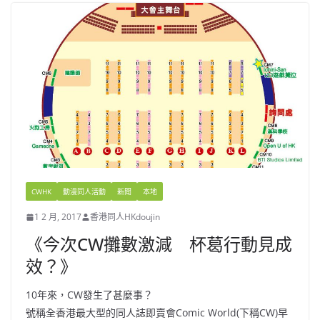
CWHK
動漫同人活動
新聞
本地
1 2 月, 2017
香港同人HKdoujin
《今次CW攤數激減 杯葛行動見成
效？》
10年來，CW發生了甚麼事？
號稱全香港最大型的同人誌即賣會Comic World(下稱CW)早