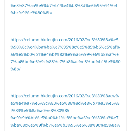
%e8%87%aa%e5%b7%b1%e4%b8%8d%e6%95%91%ef
%bc%9f%e3%80%8b/
https://column.hkdoujin.com/2016/02/%e3%80%8a%e5
%90%8c%e4%ba%ba%e7%95%8c%e5%85%b6%e5%af%
a6%e5%b0%b1%e4%bf%82%e9%a6%99%e6%b8%af%e
7%a4%be%e6%9c%83%e7%b8%ae%e5%bd%b1%e3%80
%8b/
https://column.hkdoujin.com/2016/02/%e3%80%8acw%
e5%a4%a7%e6%9c%83%e5%86%8d%e8%b7%a3%e5%8
f%83%e5%8a%a0%e8%80%85-
%e9%9b%bb%e5%a0%b1%e8%be%a6%e9%80%a3%e7
%ba%8c%e5%9f%b7%e6%b3%95%e6%88%90%e5%8a%