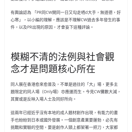
有輿論認為 「PR同CW開同一日又勾走哂d大手，無道德，好
心寒」，以小編的理解，應該是不理解CW過去多年發生的事
件，以及PR出現的原因，才會妄下這種評論。
模糊不清的法例與社會觀
念才是問題核心所在
同人展在香港愈來愈普及，不單是過往的「大」場，更多主
題限定的同人場（Only場）亦應運而生。今見CW攤數大減，
其實或是反映入場人士及同好所向。
這兩年已經近乎沒有本地的成人題材創作出現，有能力的畫
手也紛紛到日本或國外發展。一個創意產業要蓮勃，必先有
挑戰和實驗的空間，要是創作人頸上都架著一把刀，大家都