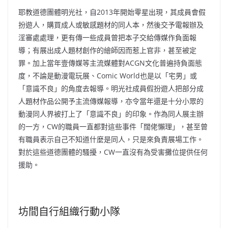
耶教道德團體明光社，自2013年開始零星出現，其成員會假
扮遊人，購買成人或敏感題材的同人本，然後交予電報辦及
淫審處處理，更有傳一些成員曾把本子交給傳媒作負面報
導；有展出成人題材創作的繪師因而惹上官非，甚至被定
罪。加上當年壹傳媒等主流媒體對ACGN文化普遍持負面態
度，不論是動漫電玩展、Comic World也是以「宅男」或
「意識不良」的角度去報導。明光社成員假扮遊人把部分成
人題材作品公開予主流傳媒報導，亦令當年還是十分小眾的
動漫同人界被打上了「意識不良」的印象。作為同人展主辦
的一方，CW的職員一直都對這些事件「闊佬懶理」，甚至曾
有職員表示自己不知道什麼是同人，只是來負責展場工作。
對於這些道德團體的騷擾，CW一直沒有為受害攤位提供任何
援助。
坊間自行組織行動小隊