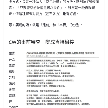
版方式，只是一種進入「灰色地帶」的方法，就刑法175條而
言， 「只要警察想拉還是可以拉你」。 雖然是一種自我審
查，但這種審查對雙方（甚至各方）也有好處。
嗯，要說的話，就是「建前」和「本音」的分別。
CW的事前審查 變成直接檢控
主辦
在淫
審處
和明
光社
來襲
後亦
嘗試
在
CW37