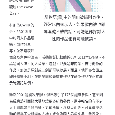
跟CWHK同期在
觀塘The Wave
舉行。
貓物語(黑)中的羽川被貓附身後，
經常以內衣示人，如果露內褲也即
有別於CWHK的
屬淫穢不雅的話，可能這部探討人
是，PR01將集
中於同人作品展
性的作品也有可能被禁。
銷、創作分享
等，並不設表演
舞台及角色扮演區，活動性質比較貼近CWT及日本Event。不
論是同人誌、同人音樂、遊戲，只要是非商業、自行創作的
作品，無論是原創或二創都可以參展。而且，他們亦會設立
即日預審小組，在開場前預先檢視作品並避免作品在正式展
示時觸犯法例。
雖然PR01是初次舉辦，但已吸引了175個組織參與，甚至因
為反應熱烈而擴大場地讓更多組織參與。當中報名的有不少
大手組織如黑蛛白蛛、氣球魚屋、風林火山等。可見這次活
動都獲得不少組織的支持，或會為同人界帶來另一番景象。