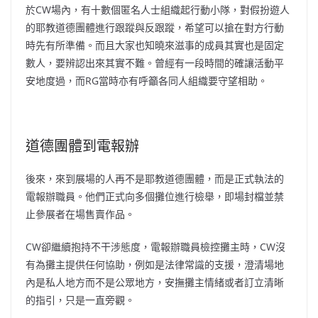
於CW場內，有十數個匿名人士組織起行動小隊，對假扮遊人
的耶教道德團體進行跟蹤與反跟蹤，希望可以搶在對方行動
時先有所準備。而且大家也知曉來滋事的成員其實也是固定
數人，要辨認出來其實不難。曾經有一段時間的確讓活動平
安地度過，而RG當時亦有呼籲各同人組織要守望相助。
道德團體到電報辦
後來，來到展場的人再不是耶教道德團體，而是正式執法的
電報辦職員。他們正式向多個攤位進行檢舉，即場封檔並禁
止參展者在場售賣作品。
CW卻繼續抱持不干涉態度，電報辦職員檢控攤主時，CW沒
有為攤主提供任何協助，例如是法律常識的支援，澄清場地
內是私人地方而不是公眾地方，安撫攤主情緒或者訂立清晰
的指引，只是一直旁觀。