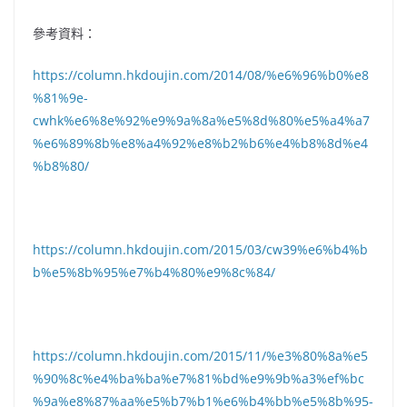
參考資料：
https://column.hkdoujin.com/2014/08/%e6%96%b0%e8
%81%9e-
cwhk%e6%8e%92%e9%9a%8a%e5%8d%80%e5%a4%a7
%e6%89%8b%e8%a4%92%e8%b2%b6%e4%b8%8d%e4
%b8%80/
https://column.hkdoujin.com/2015/03/cw39%e6%b4%b
b%e5%8b%95%e7%b4%80%e9%8c%84/
https://column.hkdoujin.com/2015/11/%e3%80%8a%e5
%90%8c%e4%ba%ba%e7%81%bd%e9%9b%a3%ef%bc
%9a%e8%87%aa%e5%b7%b1%e6%b4%bb%e5%8b%95-