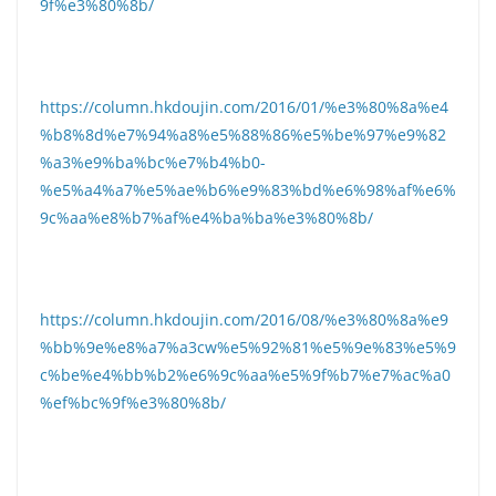
9f%e3%80%8b/
https://column.hkdoujin.com/2016/01/%e3%80%8a%e4
%b8%8d%e7%94%a8%e5%88%86%e5%be%97%e9%82
%a3%e9%ba%bc%e7%b4%b0-
%e5%a4%a7%e5%ae%b6%e9%83%bd%e6%98%af%e6%
9c%aa%e8%b7%af%e4%ba%ba%e3%80%8b/
https://column.hkdoujin.com/2016/08/%e3%80%8a%e9
%bb%9e%e8%a7%a3cw%e5%92%81%e5%9e%83%e5%9
c%be%e4%bb%b2%e6%9c%aa%e5%9f%b7%e7%ac%a0
%ef%bc%9f%e3%80%8b/