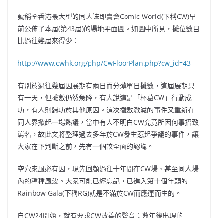
號稱全香港最大型的同人誌即賣會Comic World(下稱CW)早
前公佈了本屆(第43屆)的場地平面圖。如圖中所見，攤位數目
比過往幾屆來得少：
http://www.cwhk.org/php/CwFloorPlan.php?cw_id=43
有別於過往幾屆因展期有兩日而分薄單日攤數，這屆展期只
有一天，但攤數仍然急降，有人說這是「杯葛CW」行動成
功，有人則歸功於其他原因。這次攤數激減的事件又重新在
同人界掀起一場熱議，當中有人不明白CW究竟所因何事招致
罵名，故此文將整理過去多年於CW發生惹起爭議的事件，讓
大家在下判斷之前，先有一個較全面的認識。
空穴來風必有因，現先回顧過往十年間在CW場、甚至同人場
內的種種風波。大家可能已經忘記，已進入第十個年頭的
Rainbow Gala(下稱RG)就是不滿於CW而應運而生的。
自CW24開始，就有要求CW改善的聲音；數年後出現的