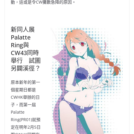
動，這或是令CW攤數急降的原因。
新同人展
Palatte
Ring與
CW43同時
舉行 試圖
另闢溪徑？
原本新年的第一
個星期日都是
CWHK舉辦的日
子，而第一屆
Palatte
Ring(PR01)就預
定在明年2月5日