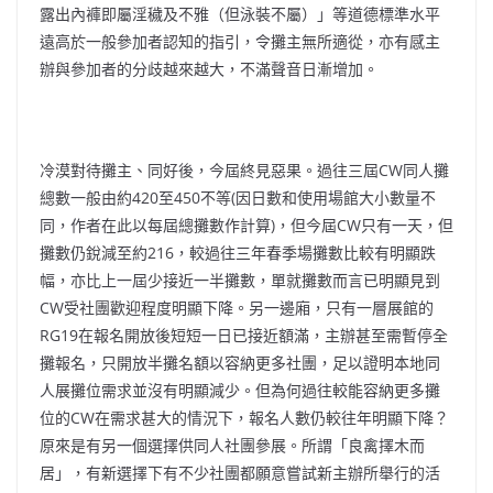
露出內褲即屬淫穢及不雅（但泳裝不屬）」等道德標準水平
遠高於一般參加者認知的指引，令攤主無所適從，亦有感主
辦與參加者的分歧越來越大，不滿聲音日漸增加。
冷漠對待攤主、同好後，今屆終見惡果。過往三屆CW同人攤
總數一般由約420至450不等(因日數和使用場館大小數量不
同，作者在此以每屆總攤數作計算)，但今屆CW只有一天，但
攤數仍銳減至約216，較過往三年春季場攤數比較有明顯跌
幅，亦比上一屆少接近一半攤數，單就攤數而言已明顯見到
CW受社團歡迎程度明顯下降。另一邊廂，只有一層展館的
RG19在報名開放後短短一日已接近額滿，主辦甚至需暫停全
攤報名，只開放半攤名額以容納更多社團，足以證明本地同
人展攤位需求並沒有明顯減少。但為何過往較能容納更多攤
位的CW在需求甚大的情況下，報名人數仍較往年明顯下降？
原來是有另一個選擇供同人社團參展。所謂「良禽擇木而
居」，有新選擇下有不少社團都願意嘗試新主辦所舉行的活