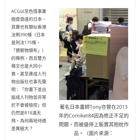
ACG以至色情事業
極度發達的日本，
其實也有類似香港
法例390條（日本
是刑法175條，
「猥褻物頒布」
）
的條例，而且雙方
條文也是大同小
異，甚至連成人刊
物出版社也事先聲
明：「你畫下並出
版成人刊物並非等
於不會被檢控」但
著名日本畫師Tony亦曾在2013
仍然是R18滿天
年的Comiket84因為修正不足的
飛，為何兩地待遇
問題，而被逼停上販賣其抱枕作
差異極大？
品。（圖片來源：