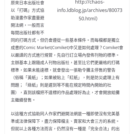
http://chaos-
原來日本出版社會
info.ldblog.jp/archives/80073
以「打碼」方式協
助漫畫作家盡量避
50.html）
開法網，一般而言
每間出版社都有不
同的打碼方式，但仍會遵從一些基本條件。而每檔都是獨立
成書的Comic Market(Comiket)中又是如何處理？Comiket會
以嚴謹的方式進行規管，先自行訂立場內發佈刊物的標準。
主辦基本上跟隨成人刊物出版社，甚至比它們更嚴格的打碼
標準，如果未能達標，就會發出一張勒令攤主停售的警告
（俗稱「黃紙」；如果被貼上「紅紙」，則是防災處理上有
問題；「
綠紙」則是遲到等不能在規定時間內開始的社
團
），直到該檔把不達標的作品處理好為止，才會開放給攤
主繼續發售。
以這種方式協助同人作家們避開法網是一種即使沒有完美基
準或法律保障下，盡力保障檔主、賣家和大會三方的系統。
但就以上各種方法而言，仍然沒有一種是「完全合法」的出