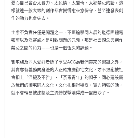
憂心自己會否太暴力、太色情、太獵奇、太犯禁忌的話，這
樣就連一般大眾的創作都會變得愈來愈保守，甚至連發表創
作的動力也會失去。
主辦不負責任僅是問題之一，不斷追擊同人展的道德團體電
報辦以及淫審處才是引致問題的元兇，那是社會觀念與創作
禁忌之間的角力——也是一個恆久的課題。
御宅族及同人愛好者除了享受ACG為我們帶來的樂趣之外，
其實亦有義務向身邊的人正確推廣御宅文化，才不致亂被社
會扣上「淫穢及不雅」、「荼毒青年」的帽子，同心建設屬
於我們的御宅同人文化。文化扎根得穩妥，實力夠強的話，
就不會輕易被建制及主流傳媒擊潰得成一盤散沙了。