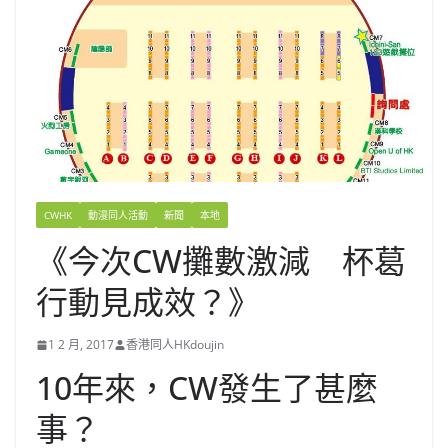
CWHK
動漫同人活動
新聞
本地
《今次CW攤數激減 杯葛
行動見成效？》
1 2 月, 2017
香港同人HKdoujin
10年來，CW發生了甚麼
事？