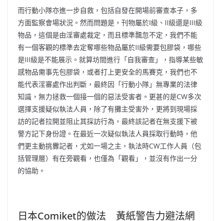
而行動小隊亦進一步自救，包括自發在開場前審查本子，多
方面監察會場狀況。然而問題是，刊物屬於I級、II級還是III級
物品，這個是由淫審處裁定，而且標準飄忽不定，我們不能
有一個客觀的標準去定奪哪些物品屬於II級需要包膠袋，哪些
是III級是不能展示。就算坊間進行「自我審查」，指導某些敏
感物品需事先包膠袋，或者打上更安全的馬賽克，我們也不
能代表淫審處作出判斷，最終因「行動小隊」無專業的法律
知識，無力拯救一個接一個的惡法受害者。更甚的是CW多次
選擇支援疑似執法人員，除了有攤主受害外，更將到現場採
訪的記者拉開並阻止其採訪行為，最終該記者在無支援下被
警方記下身份證。在最近一次疑似執法人員採取行動時，他
們更主動挑釁記者，尤如一場之主，執法時CW工作人員（包
括管理層）有在旁觀看，也僅為「觀看」，並沒有作出一分
的協助。
日本Comiket的做法 黃紙警告力避法網