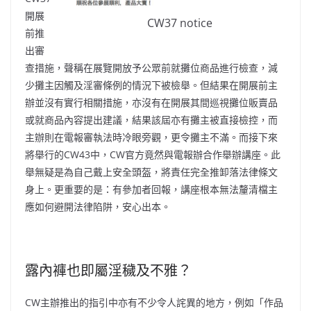
開展
CW37 notice
前推
出審
查措施，聲稱在展覽開放予公眾前就攤位商品進行檢查，減
少攤主因觸及淫審條例的情況下被檢舉。但結果在開展前主
辦並沒有實行相關措施，亦沒有在開展其間巡視攤位販賣品
或就商品內容提出建議，結果該屆亦有攤主被直接檢控，而
主辦則在電報審執法時冷眼旁觀，更令攤主不滿。而接下來
將舉行的CW43中，CW官方竟然與電報辦合作舉辦講座。此
舉無疑是為自己戴上安全頭盔，將責任完全推卸落法律條文
身上。更重要的是：有參加者回報，講座根本無法釐清檔主
應如何避開法律陷阱，安心出本。
露內褲也即屬淫穢及不雅？
CW主辦推出的指引中亦有不少令人詫異的地方，例如「作品