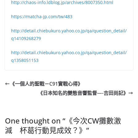
http://chaos-info.ldblog.jp/archives/8007350.html
https://matcha-jp.com/tw/483
http://detail.chiebukuro.yahoo.co.jp/qa/question_detail/
q14109268279
http://detail.chiebukuro.yahoo.co.jp/qa/question_detail/
q1358051153
《一個人的聖戰－C91實戰心得》
《日本知名的變態音響監督—-吉田尚記》
One thought on “
《今次CW攤數激
減 杯葛行動見成效？》
”