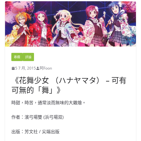
專欄
評論
5 7 月, 2015
阿Foon
《花舞少女 （ハナヤマタ） – 可有
可無的「舞」》
時甜，時苦，通常淡而無味的大雜燴。
作者：濱弓場雙 (浜弓場双)
出版：芳文社 / 尖端出版