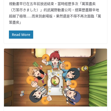
視動畫早已在五年前放送結束，當時經歷多次「萬策盡矣
（万策尽きました）」的武藏野動畫公司，總算歷盡艱辛地
超越了極限……而來到劇場版，果然還是不得不再次面臨「萬
策盡矣」
Read More