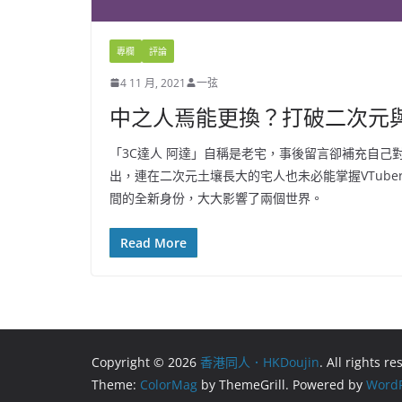
專欄
評論
4 11 月, 2021
一弦
中之人焉能更換？打破二次元與現
「3C達人 阿達」自稱是老宅，事後留言卻補充自己對
出，連在二次元土壤長大的宅人也未必能掌握VTub
間的全新身份，大大影響了兩個世界。
Read More
Copyright © 2026
香港同人．HKDoujin
. All rights r
Theme:
ColorMag
by ThemeGrill. Powered by
WordP