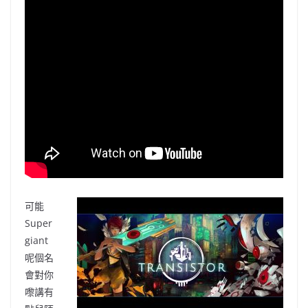
可能
Super
giant
呢個名
會對你
嚟講有