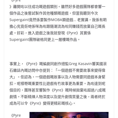
》離開咗以往成功嘅遊戲類別。雖然好多遊戲團隊都會響一
個作品之後嘗試製作其他種類嘅遊戲，但當我聽到今次
Supergaint竟然係要製作MOBA類遊戲… 老實講，我係有啲
擔心究竟佢哋係咪為咗跟隨潮流為咗同賺錢而放棄自己嘅長
處。好彩，進入遊戲之後我就發現《Pyre》其實係
Supergaint團隊破格同更上一層樓嘅作品。
事實上，《Pyre》嘅編劇同創作總監Greg Kasavin響美國滾
石雜誌內嘅訪問中亦提到：「一個遊戲不需要故事來變得偉
大」。佢認為，一個遊戲嘅故事以及人物需要同遊戲本身緊
扣，呢樣嘢嘅重要性比遊戲有冇故事更為重要。為咗達到呢
個目的，團隊甚至響製作《Pyre》嘅時候拋棄咗超過八成嘅
劇情。不斷精煉人物深度以及提升劇情質量之後，兩者終於
成為可以令《Pyre》變得更精彩嘅核心。
《Pyre