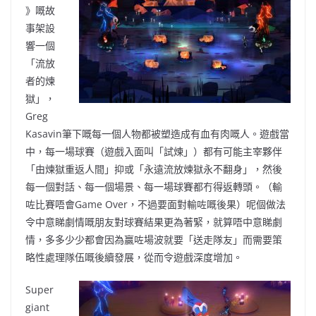
》嘅故
事架設
響一個
「流放
者的煉
獄」，
Greg
Kasavin筆下嘅每一個人物都被塑造成有血有肉嘅人。遊戲當
中，每一場球賽（遊戲入面叫「試煉」）都有可能主宰夥伴
「由煉獄重返人間」抑或「永遠流放煉獄永不翻身」，然後
每一個對話、每一個場景、每一場球賽都冇得返轉頭。（輸
咗比賽唔會Game Over，不過要面對輸咗嘅後果）呢個做法
令中意睇劇情嘅朋友對球賽結果更為著緊，就算唔中意睇劇
情，多多少少都會因為贏咗場波就要「送走隊友」而需要策
略性處理隊伍嘅後續發展，從而令遊戲深度增加。
Super
giant