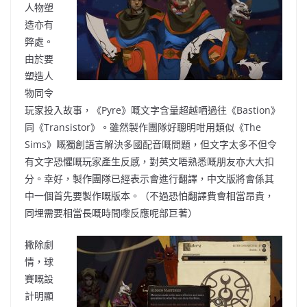
人物塑
造亦有
弊處。
由於要
塑造人
物同令
玩家投入故事，《Pyre》嘅文字含量超越哂過往《Bastion》
同《Transistor》。雖然製作團隊好聰明咁用類似《The
Sims》嘅獨創語言解決多國配音嘅問題，但文字太多不但令
有文字恐懼嘅玩家產生反感，對英文唔熟悉嘅朋友亦大大扣
分。幸好，製作團隊已經表示會進行翻譯，中文版將會係其
中一個首先要製作嘅版本。（不過恐怕翻譯費會相當昂貴，
同埋需要相當長嘅時間嚟反應呢部巨著）
撇除劇
情，球
賽嘅設
計明顯