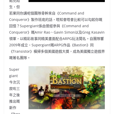
點兒陌
生，但
若果同你講呢個團隊骨幹來自《Command and
Conqueror》製作班底的話，唔知會唔會比較可以勾起你嘅
回憶？Supergiant係由曾經參與《Command and
Conqueror》嘅Amir Rao、Gavin Simon以及Greg Kasavin
領軍，以精彩故事同精美畫面配合ARPG玩法聞名。自團隊響
2009年成立，Supergiant嘅ARPG作品《Bastion》同
《Transistor》橫掃多個美國遊戲大獎，成為美國獨立遊戲界
嘅著名團隊。
Super
giant
今次沉
寂咗三
年之後
推出嘅
新作
《Pyre