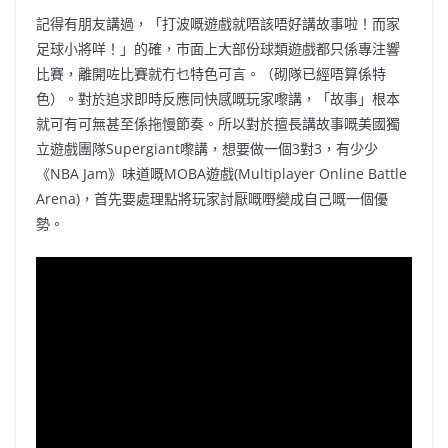
記得有朋友講過，「打波嘅遊戲就唔該唔好講故事啦！而家
足球小將咩！」的確，市面上大部份球類遊戲都只係專注響
比賽，離開咗比賽就冇乜特色可言。（砌隊已經唔算係特
色）。對於追求即時反應同快感嘅玩家嚟講，「故事」根本
就可有可無甚至係拖慢節奏。所以對於擅長講故事嘅美國獨
立遊戲團隊Supergiant嚟講，想要做一個3對3，有少少
《NBA Jam》味道嘅MOBA遊戲(Multiplayer Online Battle
Arena)，首先要處理點將玩家討厭嘅嘢變成自己嘅一個優
勢。