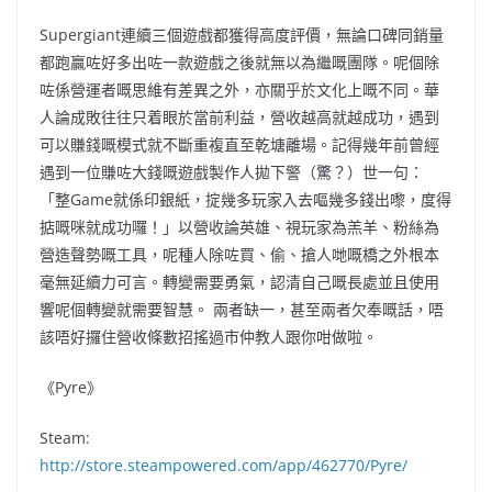
Supergiant連續三個遊戲都獲得高度評價，無論口碑同銷量
都跑贏咗好多出咗一款遊戲之後就無以為繼嘅團隊。呢個除
咗係營運者嘅思維有差異之外，亦關乎於文化上嘅不同。華
人論成敗往往只着眼於當前利益，營收越高就越成功，遇到
可以賺錢嘅模式就不斷重複直至乾塘離場。記得幾年前曾經
遇到一位賺咗大錢嘅遊戲製作人拋下警（驚？）世一句：
「整Game就係印銀紙，掟幾多玩家入去嘔幾多錢出嚟，度得
掂嘅咪就成功囉！」以營收論英雄、視玩家為羔羊、粉絲為
營造聲勢嘅工具，呢種人除咗買、偷、搶人哋嘅橋之外根本
毫無延續力可言。轉變需要勇氣，認清自己嘅長處並且使用
響呢個轉變就需要智慧。 兩者缺一，甚至兩者欠奉嘅話，唔
該唔好攞住營收條數招搖過市仲教人跟你咁做啦。
《Pyre》
Steam:
http://store.steampowered.com/app/462770/Pyre/