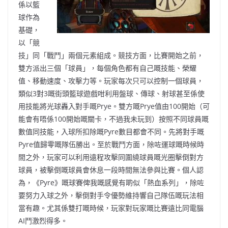
係以籃
球作為
基礎，
以「競
技」同「戰鬥」兩個元素組成。競技方面，比賽開始之前，
雙方派出三個「球員」，每個角色都有自己嘅技能、榮耀
值、移動速度、攻擊力等。玩家每次只可以控制一個球員，
類似3對3嘅街頭籃球遊戲咁利用盤球、傳球、射球甚至係使
用技能將光球轟入對手嘅Prye。雙方嘅Prye值由100開始（可
能會有唔係100開始嘅關卡，不過我未玩到）按照不同球員嘅
數值同技能，入球所扣除嘅Pyre數目都會不同。先將對手嘅
Pyre值歸零嘅隊伍勝出。至於戰鬥方面，除咗運球嘅時候時
間之外，玩家可以利用遠程攻擊同圍繞球員嘅光圈擊倒對方
球員，被擊倒嘅球員會休息一段時間無法參與比賽。個人認
為，《Pyre》嘅球賽俾我嘅感覺有啲似「熱血系列」，除咗
要努力入球之外，擊倒對手令優勢維持響自己隊伍嘅玩法相
當有趣。尤其係雙打嘅時候，玩家對玩家嘅比賽遠比同電腦
AI鬥激烈得多。