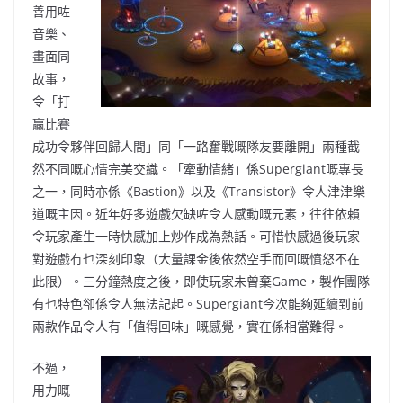
善用咗
音樂、
畫面同
故事，
令「打
贏比賽
成功令夥伴回歸人間」同「一路奮戰嘅隊友要離開」兩種截
然不同嘅心情完美交織。「牽動情緒」係Supergiant嘅專長
之一，同時亦係《Bastion》以及《Transistor》令人津津樂
道嘅主因。近年好多遊戲欠缺咗令人感動嘅元素，往往依賴
令玩家產生一時快感加上炒作成為熱話。可惜快感過後玩家
對遊戲冇乜深刻印象（大量課金後依然空手而回嘅憤怒不在
此限）。三分鐘熱度之後，即使玩家未曾棄Game，製作團隊
有乜特色卻係令人無法記起。Supergiant今次能夠延續到前
兩款作品令人有「值得回味」嘅感覺，實在係相當難得。
不過，
用力嘅