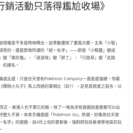
譯 行銷活動只落得尷尬收場》
放授權差不多是時候釋出。這季動畫除了畫風大變，主角「小智」
接受的，還是那堆所謂的「統一名字」——即是「小精靈」變成
」變「傑尼龜」，「波波球」變「胖丁」，「行路草」變「走路
）的譯名。
滿或反感，
只是任天堂和Pokémon Company一直態度強硬，恃着
《櫻桃小丸子》馬上改過的事相比（註1），足見其態度之惡劣，以
拒絕改正，香港人也不賣它
的賬。除了一堆為求有遊戲就甚麼都可以出
久不衰。本來手機遊戲「Pokémon Go」熱潮，好像為任天堂
一名字」的遊戲，自4月上旬的更新後，強制把包括香港等地區的玩
。