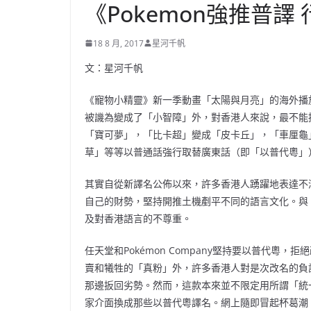
《Pokemon強推普
18 8 月, 2017
星河千帆
文：
星河千帆
《寵物小精靈》新一季動畫「太陽與月亮」的海外播
被譏為變成了「小智障」外，對香港人來說，最不能
「寶可夢」，「比卡超」變成「皮卡丘」，「車厘龜
草」等等以普通話強行取替廣東話（即「以普代粵」
其實自從新譯名公佈以來，
許多
香港
人
踴躍地表達不
自己的財勢，堅持開推土機剷平不同的語言文化。與
及對香港語言的不尊重。
任天堂和Pokémon Company堅持要以普代粵，
賣和犧牲的「真粉」外，許多香港人對是次改名的負評歷
那邊扳回劣勢。然而，這款本來並不限定用所謂「統
家介面換成那些以普代粵譯名。網上隨即冒起杯葛潮