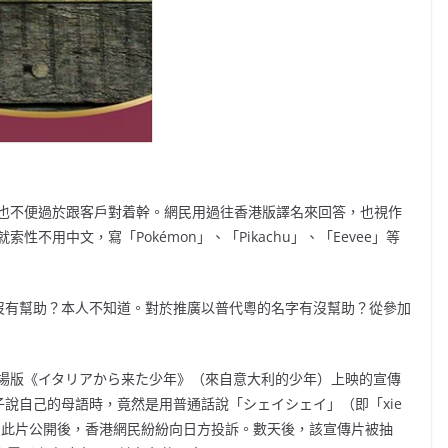
也不便過於跟客戶對着幹。網民用過往香港版譯名來回答，也視作
不用中文，寫「Pokémon」、「Pikachu」、「Eevee」等
量有沒有幫助？本人不知道。對於推廣以普代粵的名字有沒幫助？從參加
新劇場版《イタリアから来た少年》（來自意大利的少年）上映的宣傳
子說自己的母語時，竟然是用普通話說「シェイシェイ」（即「xie
。此片公開後，香港網民紛紛向日方投訴。數天後，該宣傳片被抽