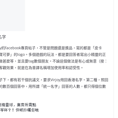
名字
joy的facebook專頁帖子，不管是問題還是獎品，寫的都是「皮卡
可夢」的logo。多個遊戲的玩法，都是要回答者寫出小精靈的正
做甚麼等，並且要tag數個朋友。不論這個做法是有心或無意（
按：
客觀效果，就是在為普譯名稱增加使用率和認受性。
下，都有若干個抗議文，要求Virjoy用回香港名字。第二種，照回
的數百個回答中，用所謂「統一名字」回答的人數，都只得個位數