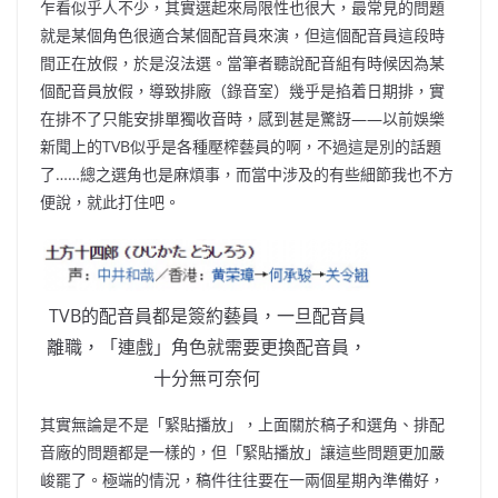
乍看似乎人不少，其實選起來局限性也很大，最常見的問題
就是某個角色很適合某個配音員來演，但這個配音員這段時
間正在放假，於是沒法選。當筆者聽說配音組有時候因為某
個配音員放假，導致排廠（錄音室）幾乎是掐着日期排，實
在排不了只能安排單獨收音時，感到甚是驚訝——以前娛樂
新聞上的TVB似乎是各種壓榨藝員的啊，不過這是別的話題
了……總之選角也是麻煩事，而當中涉及的有些細節我也不方
便說，就此打住吧。
TVB的配音員都是簽約藝員，一旦配音員
離職，「連戲」角色就需要更換配音員，
十分無可奈何
其實無論是不是「緊貼播放」，上面關於稿子和選角、排配
音廠的問題都是一樣的，但「緊貼播放」讓這些問題更加嚴
峻罷了。極端的情況，稿件往往要在一兩個星期內準備好，