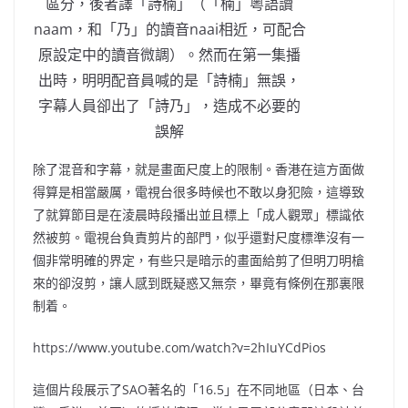
區分，後者譯「詩楠」（「楠」粵語讀
naam，和「乃」的讀音naai相近，可配合
原設定中的讀音微調）。然而在第一集播
出時，明明配音員喊的是「詩楠」無誤，
字幕人員卻出了「詩乃」，造成不必要的
誤解
除了混音和字幕，就是畫面尺度上的限制。香港在這方面做
得算是相當嚴厲，電視台很多時候也不敢以身犯險，這導致
了就算節目是在淩晨時段播出並且標上「成人觀眾」標識依
然被剪。電視台負責剪片的部門，似乎還對尺度標準沒有一
個非常明確的界定，有些只是暗示的畫面給剪了但明刀明槍
來的卻沒剪，讓人感到既疑惑又無奈，畢竟有條例在那裏限
制着。
https://www.youtube.com/watch?v=2hIuYCdPios
這個片段展示了SAO著名的「16.5」在不同地區（日本、台