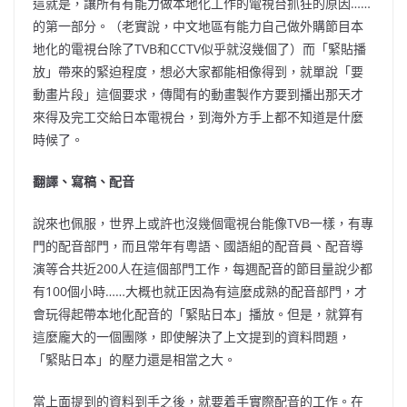
這就是，讓所有有能力做本地化工作的電視台抓狂的原因……
的第一部分。（老實說，中文地區有能力自己做外購節目本
地化的電視台除了TVB和CCTV似乎就沒幾個了）而「緊貼播
放」帶來的緊迫程度，想必大家都能相像得到，就單說「要
動畫片段」這個要求，傳聞有的動畫製作方要到播出那天才
來得及完工交給日本電視台，到海外方手上都不知道是什麼
時候了。
翻譯、寫稿、配音
說來也佩服，世界上或許也沒幾個電視台能像TVB一樣，有專
門的配音部門，而且常年有粵語、國語組的配音員、配音導
演等合共近200人在這個部門工作，每週配音的節目量說少都
有100個小時……大概也就正因為有這麼成熟的配音部門，才
會玩得起帶本地化配音的「緊貼日本」播放。但是，就算有
這麼龐大的一個團隊，即使解決了上文提到的資料問題，
「緊貼日本」的壓力還是相當之大。
當上面提到的資料到手之後，就要着手實際配音的工作。在