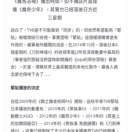
《羅馬浴場》播出時間。如不播該片直接
播《魔奇少年》，其實也已經落後日方近
三星期
說白了，TVB是不可能做到「同步」的，但依然希望能用「緊
貼」做噱頭吸引收視。事實證明「緊貼」這個噱頭確實是有
作用的，據筆者所聽聞的消息，在2014年10月，落後日本6
個星期的《刀劍神域II》的收視率是J2所有深夜動畫中最高的
（筆者強烈懷疑沒把當時新開播的《JoJo的奇妙冒險》算進
去）。於是，堪稱世界上最高難度的本地化製作，幕後人員
怎麼也得啃下去了……
緊貼播放的決定
自從2009年的《鋼之鍊金術師FA》開始，這些年來TVB緊貼
日本播放的動畫有：2010年的《黑執事II》、2011年的《機
動戰士AGE》、2012年的《魔奇少年》、2013年的《翠星上
的加爾岡緹亞》、2014年的《黑執事 馬戲謎團》和《刀劍神
域II》。這裏已經剔除了不少日本尚未播畢而TVB已經開播，