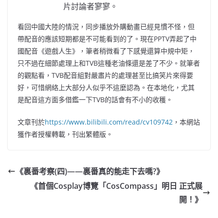
片討論者寥寥。
看回中國大陸的情況，同步播放外購動畫已經見慣不怪，但
帶配音的應該短期都是不可能看到的了。現在PPTV弄起了中
國配音《遊戲人生》，筆者稍微看了下感覺還算中規中矩，
只不過在細節處理上和TVB這種老油條還是差了不少。就筆者
的觀點看，TVB配音組對嚴肅片的處理甚至比搞笑片來得要
好，可惜網絡上大部分人似乎不這麼認為。在本地化，尤其
是配音這方面多借鑑一下TVB的話會有不小的收穫。
文章刊於
https://www.bilibili.com/read/cv109742
，本網站
獲作者授權轉載，刊出繁體版。
《裏番考察(四)——裏番真的能走下去嗎?》
《首個Cosplay博覽「CosCompass」明日 正式展
開！》