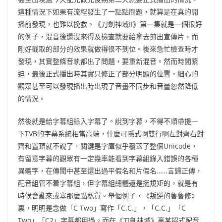
這種情況下如果有流程發生了一點點問題，就算是在真的開
播前發現，也難以挽救。《刀劍神域II》第一集就是一個很好
的例子，混音後還沒來得及檢查就要給拿去剪出宣傳片，而
剛好截取的部分的效果就做得很不到位。後來急忙檢查時才
發現，其實整條音軌都出了問題，要重新混音。然而時間緊
迫，最後正式播出時其實只修正了部分明顯的位置，細心的
觀眾甚至可以發現播出時出現了音畫不同步和音量忽然降低
的情況。
然後就是給字幕組錄入字幕了。說到字幕，不得不順帶提一
下TVB的字幕系統相當高端，什麼可隱式啊雙行啊左對齊右對
齊和置頂就不說了，關鍵是字庫似乎覆蓋了整個Unicode，
有留意字幕的觀眾有一定幾率能看到字幕組錄入錯誤的各種
異體字，在傳聞中甚至還出過平假名和片假名……言歸正傳，
配音組管不着字幕組，但字幕組總體還是挺規矩的，就是有
時候會亂來或塞那麼點私貨。舉個例子，《叛逆的魯魯修》
裏，明明是念做「C Two」寫作「C.C.」，「C.C.」「C
Two」「C2」字幕都用過。而在《刀劍神域》裏某招式配音