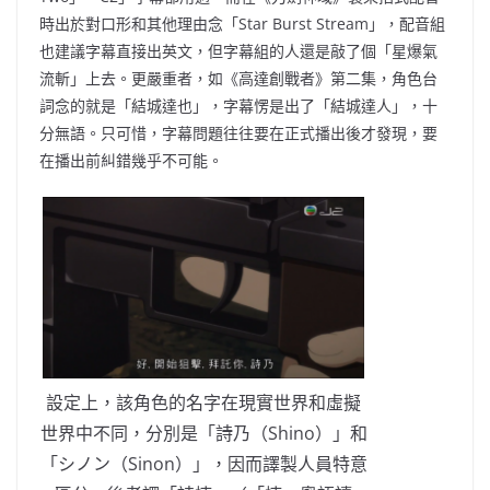
時出於對口形和其他理由念「Star Burst Stream」，配音組
也建議字幕直接出英文，但字幕組的人還是敲了個「星爆氣
流斬」上去。更嚴重者，如《高達創戰者》第二集，角色台
詞念的就是「結城達也」，字幕愣是出了「結城達人」，十
分無語。只可惜，字幕問題往往要在正式播出後才發現，要
在播出前糾錯幾乎不可能。
設定上，該角色的名字在現實世界和虛擬
世界中不同，分別是「詩乃（Shino）」和
「シノン（Sinon）」，因而譯製人員特意