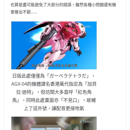
也算是盡可能避免了大部分的錯誤，雖然各種小問題還有機
會層出不窮……
日版此處僅僅為「ガーベラテトラだ」，
AGX-04的機體譯名香港萬代指定為「加貝
拉·迪特」，但坊間大多直呼「紅色角
馬」，同時此處畫面亦「不見口」，故補
上了這外號，讓配音更接地氣