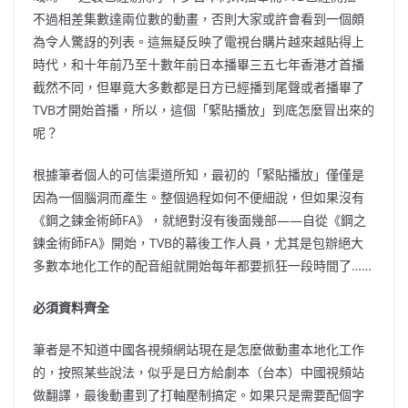
不過相差集數達兩位數的動畫，否則大家或許會看到一個頗
為令人驚訝的列表。這無疑反映了電視台購片越來越貼得上
時代，和十年前乃至十數年前日本播畢三五七年香港才首播
截然不同，但畢竟大多數都是日方已經播到尾聲或者播畢了
TVB才開始首播，所以，這個「緊貼播放」到底怎麼冒出來的
呢？
根據筆者個人的可信渠道所知，最初的「緊貼播放」僅僅是
因為一個腦洞而產生。整個過程如何不便細說，但如果沒有
《鋼之鍊金術師FA》，就絕對沒有後面幾部——自從《鋼之
鍊金術師FA》開始，TVB的幕後工作人員，尤其是包辦絕大
多數本地化工作的配音組就開始每年都要抓狂一段時間了……
必須資料齊全
筆者是不知道中國各視頻網站現在是怎麼做動畫本地化工作
的，按照某些說法，似乎是日方給劇本（台本）中國視頻站
做翻譯，最後動畫到了打軸壓制搞定。如果只是需要配個字