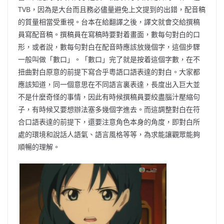
TVB，因為是大台而且務必儘量避免上文提到的出錯，配音稿
的質量相當受重視。台本在給翻譯之後，譯文就會交給撰稿
員寫配音稿。撰稿員在寫稿時要對着畫面，數每句對白的口
形，或者說，數每句對白在配音時應該放幾個字，這個步驟
一般叫做「數口」。「數口」完了就是按着這個字數，在不
扭曲對白原意的前提下寫合乎粵語口語表達的對白。大家都
應該知道，同一個意思在不同語言裏表達，長度出入巨大並
不是什麼奇怪的事情，因此有時候撰稿員要絞盡腦汁壓縮句
子，有時候又要想辦法塞多幾個字進去。而這調整對白在符
合口語表達的前提下，還要注意角色本身的角度，即對白所
處的環境和說話人語氣、語言風格等等，為求能讓觀眾能夠
順暢的理解。