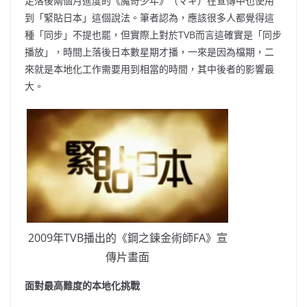
足落後兩個月進度的《魔奇少年》（マギ）在宣傳中也使用
到「緊貼日本」這個說法。筆者認為，應該很多人都覺得這
種「同步」不提也罷，但實際上對於TVB而言這確實是「同步
播放」，時間上落後日本數星期才播，一來是因為檔期，二
來就是本地化工作需要用到相當的時間，其中後者的影響最
大。
2009年TVB播出的《鋼之鍊金術師FA》宣
傳片畫面
面對最高難度的本地化挑戰