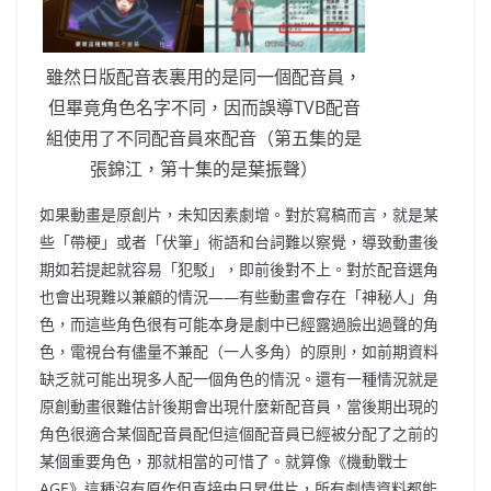
雖然日版配音表裏用的是同一個配音員，
但畢竟角色名字不同，因而誤導TVB配音
組使用了不同配音員來配音（第五集的是
張錦江，第十集的是葉振聲）
如果動畫是原創片，未知因素劇增。對於寫稿而言，就是某
些「帶梗」或者「伏筆」術語和台詞難以察覺，導致動畫後
期如若提起就容易「犯駁」，即前後對不上。對於配音選角
也會出現難以兼顧的情況——有些動畫會存在「神秘人」角
色，而這些角色很有可能本身是劇中已經露過臉出過聲的角
色，電視台有儘量不兼配（一人多角）的原則，如前期資料
缺乏就可能出現多人配一個角色的情況。還有一種情況就是
原創動畫很難估計後期會出現什麼新配音員，當後期出現的
角色很適合某個配音員配但這個配音員已經被分配了之前的
某個重要角色，那就相當的可惜了。就算像《機動戰士
AGE》這種沒有原作但直接由日昇供片，所有劇情資料都能