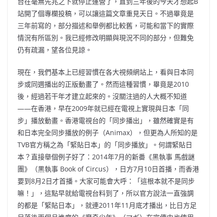
台在毫無先兆之下就停止運營了，直到三年後的今天才想起B
站開了個專欄投稿，可以讓這篇文章重見天日。不過畢竟是
三年前寫的，部分描述和舉例都比較舊，可能和當下的實際
情況有所區別。我已經修改明顯與現況不同的部分，但難免
仍有疏漏，望各位見諒。
現在，我們基本上已經習慣在各大視頻網站上，看與日本同
步或同週播出的正版動畫了。然而這種習慣，畢竟是2010
後，經過若干年才建立起來的。沒關注過的人大概不知道
——在香港，早在2009年就已經在電視上實現與日本「同
步」播放動畫。香港電視台的「同步播出」，雖然確實是有
和日本完全同步播放的例子（Animax），但更為人所知的是
TVB官方稱之為「緊貼日本」的「同步播放」。何謂緊貼日
本？直接舉個例子好了：2014年7月的新番《黑執事 馬戲謎
團》（黒執事 Book of Circus），日方7月10日首播，而香港
要到8月2日才首播。大家可能會大呼：「這根本就不是同步
嘛！」，這點早就給電視台料到了，所以官方說法一直強調
的都是「緊貼日本」，就連2011年11月底才播出，比日方足