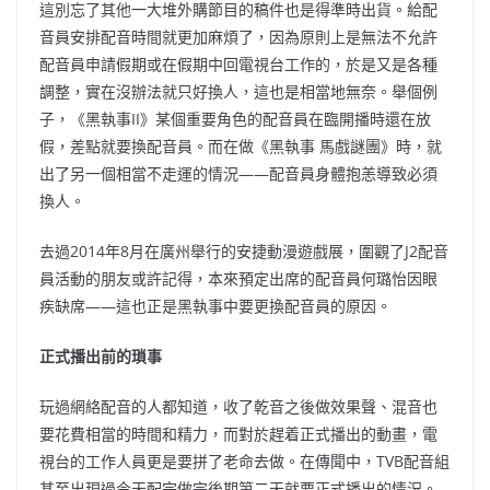
這別忘了其他一大堆外購節目的稿件也是得準時出貨。給配
音員安排配音時間就更加麻煩了，因為原則上是無法不允許
配音員申請假期或在假期中回電視台工作的，於是又是各種
調整，實在沒辦法就只好換人，這也是相當地無奈。舉個例
子，《黑執事II》某個重要角色的配音員在臨開播時還在放
假，差點就要換配音員。而在做《黑執事 馬戲謎團》時，就
出了另一個相當不走運的情況——配音員身體抱恙導致必須
換人。
去過2014年8月在廣州舉行的安捷動漫遊戲展，圍觀了J2配音
員活動的朋友或許記得，本來預定出席的配音員何璐怡因眼
疾缺席——這也正是黑執事中要更換配音員的原因。
正式播出前的瑣事
玩過網絡配音的人都知道，收了乾音之後做效果聲、混音也
要花費相當的時間和精力，而對於趕着正式播出的動畫，電
視台的工作人員更是要拼了老命去做。在傳聞中，TVB配音組
甚至出現過今天配完做完後期第二天就要正式播出的情況。