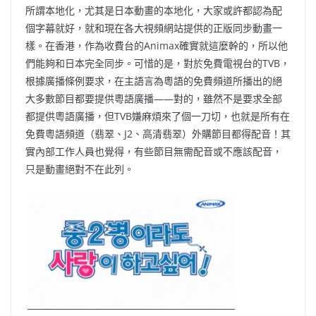
所謂本地化，尤其是日本動畫的本地化，大家或許都認為配
個字幕就好，就和現在各大視頻網站提供的正版同步動畫一
樣。在香港，作為收費台的Animax確實就這麼幹的，所以他
們能夠和日本完全同步。可惜的是，對於免費電視台的TVB，
根據廣播條例要求，在主語言為粵語的免費頻道所播出的絕
大多數節目都要提供粵語廣播——對的，雖然不是要求全部
都提供粵語廣播，但TVB嫌麻煩來了個一刀切，也就是所有在
免費粵語頻道（翡翠、J2、高清翡翠）外購節目都得配音！其
實內部工作人員也覺得，有些節目無需配音或不應該配音，
只是動畫絕對不在此列。