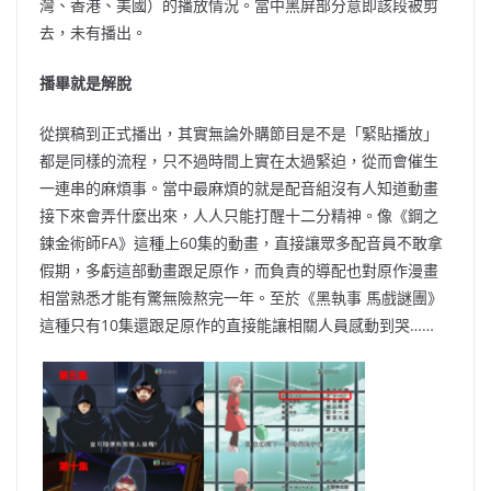
灣、香港、美國）的播放情況。當中黑屏部分意即該段被剪
去，未有播出。
播畢就是解脫
從撰稿到正式播出，其實無論外購節目是不是「緊貼播放」
都是同樣的流程，只不過時間上實在太過緊迫，從而會催生
一連串的麻煩事。當中最麻煩的就是配音組沒有人知道動畫
接下來會弄什麼出來，人人只能打醒十二分精神。像《鋼之
鍊金術師FA》這種上60集的動畫，直接讓眾多配音員不敢拿
假期，多虧這部動畫跟足原作，而負責的導配也對原作漫畫
相當熟悉才能有驚無險熬完一年。至於《黑執事 馬戲謎團》
這種只有10集還跟足原作的直接能讓相關人員感動到哭……